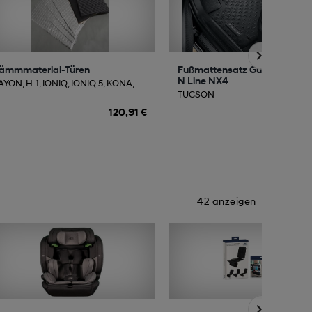
ämmmaterial-Türen
Fußmattensatz Gummi TUC
N Line NX4
YON, H-1, IONIQ, IONIQ 5, KONA, ...
TUCSON
120,91 €
126
42 anzeigen