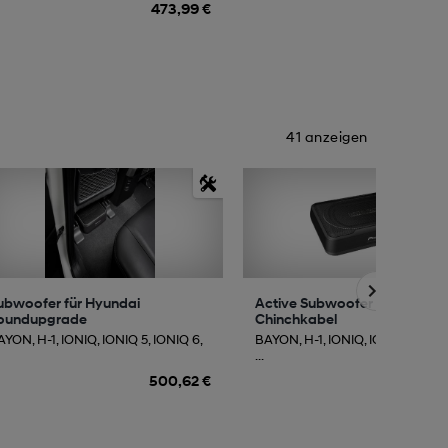
473,99 €
16
41 anzeigen
ubwoofer für Hyundai
Active Subwoofer mit
oundupgrade
Chinchkabel
YON, H-1, IONIQ, IONIQ 5, IONIQ 6,
BAYON, H-1, IONIQ, IONIQ 5, IONI
...
500,62 €
359,