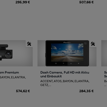
295,99 €
507,66 €
am Premium
Dash Camera, Full HD mit Akku
S
und Einbaukit
S
 BAYON, ELANTRA,
ACCENT, ATOS, BAYON, ELANTRA,
BA
GETZ, ...
...
574,62 €
284,35 €