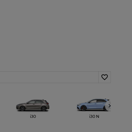
i30
i30 N