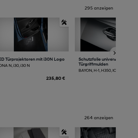
295 anzeigen
ED Türprojektoren mit i30N Logo
Schutzfolie universal für
Türgriffmulden
ONA N, i30, i30 N
BAYON, H-1, H350, IONIQ, KONA, .
235,80 €
67
264 anzeigen