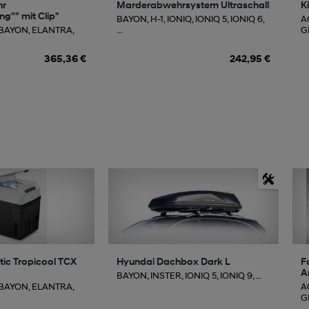
hr
Marderabwehrsystem Ultraschall
K
g"" mit Clip"
BAYON, H-1, IONIQ, IONIQ 5, IONIQ 6,
A
 BAYON, ELANTRA,
...
GE
365,36 €
242,95 €
ic Tropicool TCX
Hyundai Dachbox Dark L
F
A
BAYON, INSTER, IONIQ 5, IONIQ 9, ...
 BAYON, ELANTRA,
A
GE