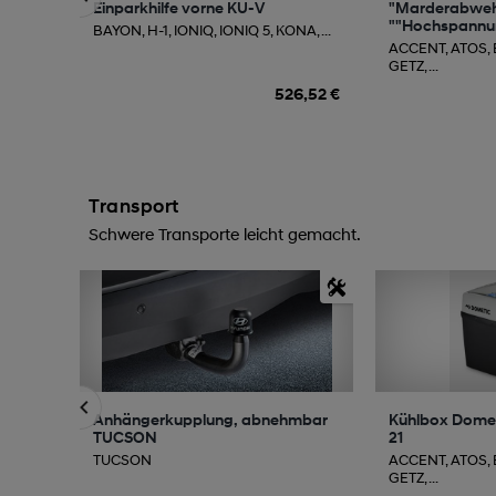
Einparkhilfe vorne KU-V
"Marderabwe
""Hochspannun
BAYON, H-1, IONIQ, IONIQ 5, KONA, ...
ACCENT, ATOS,
GETZ, ...
526,52 €
Transport
Schwere Transporte leicht gemacht.
Anhängerkupplung, abnehmbar
Kühlbox Domet
TUCSON
21
TUCSON
ACCENT, ATOS,
GETZ, ...