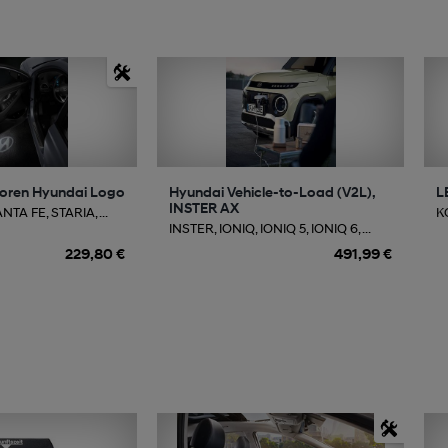
toren Hyundai Logo
Hyundai Vehicle-to-Load (V2L),
L
INSTER AX
TA FE, STARIA, ...
K
INSTER, IONIQ, IONIQ 5, IONIQ 6, ...
229,80 €
491,99 €