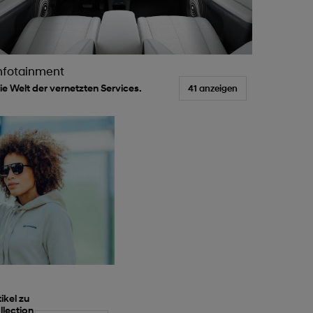
nfotainment
ie Welt der vernetzten Services.
41 anzeigen
ikel zu
llection