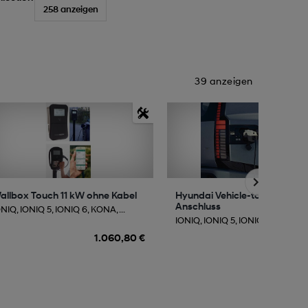
258 anzeigen
39 anzeigen
allbox Touch 11 kW ohne Kabel
Hyundai Vehicle-to-Load (V2
Anschluss
NIQ, IONIQ 5, IONIQ 6, KONA, ...
IONIQ, IONIQ 5, IONIQ 6, KONA, ..
1.060,80 €
491