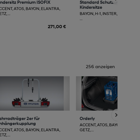
indersitz Premium ISOFIX
Standard Schutzunterlage für
Kindersitze
CCENT, ATOS, BAYON, ELANTRA,
TZ, ...
BAYON, H-1, INSTER, IONIQ, IONI
...
271,00 €
11
256 anzeigen
ahrradträger 2er für
Orderly
nhängerkupplung
ACCENT, ATOS, BAYON, ELANTR
CCENT, ATOS, BAYON, ELANTRA,
GETZ, ...
TZ, ...