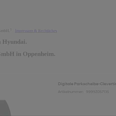
1
 GmbH.
Impressum & Rechtliches
n Hyundai.
GmbH in Oppenheim.
Digitale Parkscheibe-Clevert
Artikelnummer
:
9999Z057135