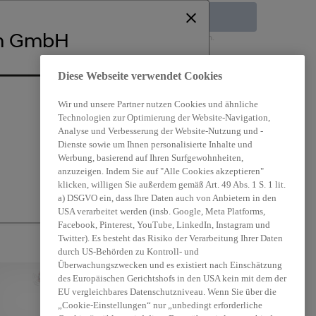
Zu den Favoriten hinzufügen
im GmbH
 Ausstattung, Motorisierung, Montage ggfs. abweichen.
rbehalten.
Diese Webseite verwendet Cookies
06133/94170
Fragen zum Produkt
Wir und unsere Partner nutzen Cookies und ähnliche
Technologien zur Optimierung der Website-Navigation,
Analyse und Verbesserung der Website-Nutzung und -
Dienste sowie um Ihnen personalisierte Inhalte und
Werbung, basierend auf Ihren Surfgewohnheiten,
anzuzeigen. Indem Sie auf "Alle Cookies akzeptieren"
klicken, willigen Sie außerdem gemäß Art. 49 Abs. 1 S. 1 lit.
 manuelle Zeitvorstellung für das „Nachtparken“ ist
a) DSGVO ein, dass Ihre Daten auch von Anbietern in den
USA verarbeitet werden (insb. Google, Meta Platforms,
Facebook, Pinterest, YouTube, LinkedIn, Instagram und
Twitter). Es besteht das Risiko der Verarbeitung Ihrer Daten
durch US-Behörden zu Kontroll- und
Überwachungszwecken und es existiert nach Einschätzung
des Europäischen Gerichtshofs in den USA kein mit dem der
EU vergleichbares Datenschutzniveau. Wenn Sie über die
„Cookie-Einstellungen“ nur „unbedingt erforderliche