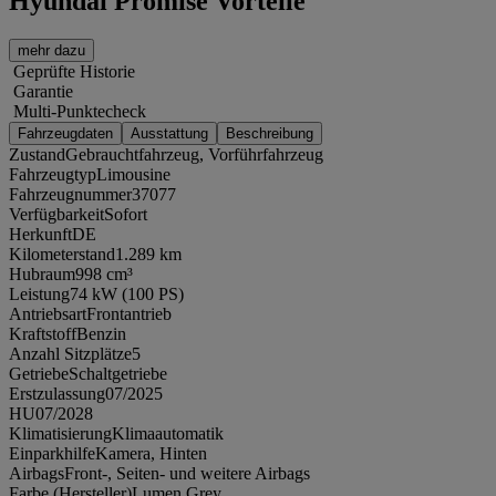
Hyundai Promise Vorteile
mehr dazu
Geprüfte Historie
Garantie
Multi-Punktecheck
Fahrzeugdaten
Ausstattung
Beschreibung
Zustand
Gebrauchtfahrzeug, Vorführfahrzeug
Fahrzeugtyp
Limousine
Fahrzeugnummer
37077
Verfügbarkeit
Sofort
Herkunft
DE
Kilometerstand
1.289 km
Hubraum
998 cm³
Leistung
74 kW (100 PS)
Antriebsart
Frontantrieb
Kraftstoff
Benzin
Anzahl Sitzplätze
5
Getriebe
Schaltgetriebe
Erstzulassung
07/2025
HU
07/2028
Klimatisierung
Klimaautomatik
Einparkhilfe
Kamera, Hinten
Airbags
Front-, Seiten- und weitere Airbags
Farbe (Hersteller)
Lumen Grey