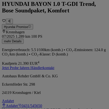
HYUNDAI BAYON 1.0 T-GDI Trend,
Bose Soundpaket, Komfort
Hyundai Promise
Kronshagen
07/2025
1.289 km
100 PS
mehr Details
Energieverbrauch: 5.5 l/100km (komb.) • CO₂-Emissionen: 124.0 g
CO₂/km (komb.) • CO₂-Klasse: D (komb.)
4
Kaufpreis
21.390
EUR
Jetzt Probe fahren
Händlerkontakt
Autohaus Rehder GmbH & Co. KG
Eckernförder Str. 298
24119 Kronshagen / Kiel
Anfahrt
Anfahrt
0431/545650