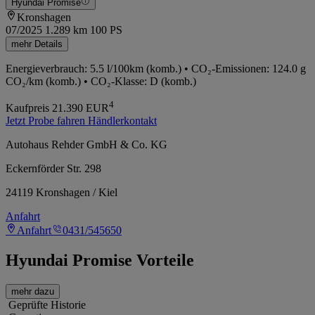
Hyundai Promise
Kronshagen
07/2025
1.289 km
100 PS
mehr Details
Energieverbrauch: 5.5 l/100km (komb.) • CO₂-Emissionen: 124.0 g
CO₂/km (komb.) • CO₂-Klasse: D (komb.)
4
Kaufpreis
21.390
EUR
Jetzt Probe fahren
Händlerkontakt
Autohaus Rehder GmbH & Co. KG
Eckernförder Str. 298
24119 Kronshagen / Kiel
Anfahrt
Anfahrt
0431/545650
Hyundai Promise Vorteile
mehr dazu
Geprüfte Historie