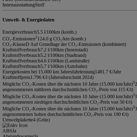
Innenausstattung
Stoff
Umwelt- & Energiedaten
Energieverbrauch
5.5 l/100km (komb.)
2
CO₂-Emissionen
124.0 g CO₂/km (komb.)
CO₂-Klasse
D Auf Grundlage der CO₂-Emissionen (kombiniert)
Kraftstoffverbrauch
7.2 l/100km (Innenstadt)
Kraftstoffverbrauch
5.2 l/100km (Stadtrand)
Kraftstoffverbrauch
4.6 l/100km (Landstraße)
Kraftstoffverbrauch
5.7 l/100km (Autobahn)
Energiekosten bei 15.000 km Jahresfahrleistung
1481.7 €/Jahr
Kraftstoffpreis
1.796 €/l (Jahresdurschnitt 2024)
3
Mögliche CO₂-Kosten über die nächsten 10 Jahre (15.000 km/Jahr)
2
angenommenen mittleren durchschnittlichen CO₂-Preis von 115 €/t)
3
Mögliche CO₂-Kosten über die nächsten 10 Jahre (15.000 km/Jahr)
1
angenommenen niedrigen durchschnittlichen CO₂-Preis von 50 €/t)
3
Mögliche CO₂-Kosten über die nächsten 10 Jahre (15.000 km/Jahr)
3
angenommenen hohen durchschnittlichen CO₂-Preis von 190 €/t)
Umweltplakette
4 (Grün)
ABS
Ja
Abstandswarner
Ja