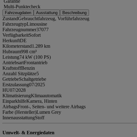
Garantie
Multi-Punktecheck
Fahrzeugdaten
Ausstattung
Beschreibung
Zustand
Gebrauchtfahrzeug, Vorführfahrzeug
Fahrzeugtyp
Limousine
Fahrzeugnummer
37077
Verfügbarkeit
Sofort
Herkunft
DE
Kilometerstand
1.289 km
Hubraum
998 cm³
Leistung
74 kW (100 PS)
Antriebsart
Frontantrieb
Kraftstoff
Benzin
Anzahl Sitzplätze
5
Getriebe
Schaltgetriebe
Erstzulassung
07/2025
HU
07/2028
Klimatisierung
Klimaautomatik
Einparkhilfe
Kamera, Hinten
Airbags
Front-, Seiten- und weitere Airbags
Farbe (Hersteller)
Lumen Grey
Innenausstattung
Stoff
Umwelt- & Energiedaten