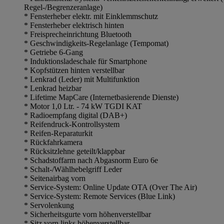
Regel-/Begrenzeranlage)
* Fensterheber elektr. mit Einklemmschutz
* Fensterheber elektrisch hinten
* Freisprecheinrichtung Bluetooth
* Geschwindigkeits-Regelanlage (Tempomat)
* Getriebe 6-Gang
* Induktionsladeschale für Smartphone
* Kopfstützen hinten verstellbar
* Lenkrad (Leder) mit Multifunktion
* Lenkrad heizbar
* Lifetime MapCare (Internetbasierende Dienste)
* Motor 1,0 Ltr. - 74 kW TGDI KAT
* Radioempfang digital (DAB+)
* Reifendruck-Kontrollsystem
* Reifen-Reparaturkit
* Rückfahrkamera
* Rücksitzlehne geteilt/klappbar
* Schadstoffarm nach Abgasnorm Euro 6e
* Schalt-/Wählhebelgriff Leder
* Seitenairbag vorn
* Service-System: Online Update OTA (Over The Air)
* Service-System: Remote Services (Blue Link)
* Servolenkung
* Sicherheitsgurte vorn höhenverstellbar
* Sitz vorn links höhenverstellbar