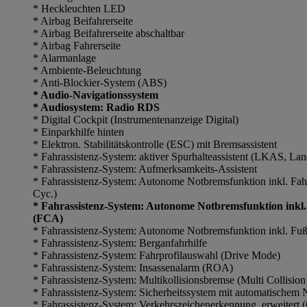
* Heckleuchten LED
* Airbag Beifahrerseite
* Airbag Beifahrerseite abschaltbar
* Airbag Fahrerseite
* Alarmanlage
* Ambiente-Beleuchtung
* Anti-Blockier-System (ABS)
* Audio-Navigationssystem
* Audiosystem: Radio RDS
* Digital Cockpit (Instrumentenanzeige Digital)
* Einparkhilfe hinten
* Elektron. Stabilitätskontrolle (ESC) mit Bremsassistent
* Fahrassistenz-System: aktiver Spurhalteassistent (LKAS, La
* Fahrassistenz-System: Aufmerksamkeits-Assistent
* Fahrassistenz-System: Autonome Notbremsfunktion inkl. Fa
Cyc.)
* Fahrassistenz-System: Autonome Notbremsfunktion inkl.
(FCA)
* Fahrassistenz-System: Autonome Notbremsfunktion inkl. F
* Fahrassistenz-System: Berganfahrhilfe
* Fahrassistenz-System: Fahrprofilauswahl (Drive Mode)
* Fahrassistenz-System: Insassenalarm (ROA)
* Fahrassistenz-System: Multikollisionsbremse (Multi Collision
* Fahrassistenz-System: Sicherheitssystem mit automatische
* Fahrassistenz-System: Verkehrszeichenerkennung, erweitert 