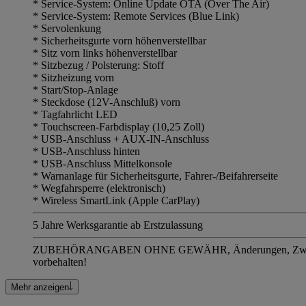
* Service-System: Online Update OTA (Over The Air)
* Service-System: Remote Services (Blue Link)
* Servolenkung
* Sicherheitsgurte vorn höhenverstellbar
* Sitz vorn links höhenverstellbar
* Sitzbezug / Polsterung: Stoff
* Sitzheizung vorn
* Start/Stop-Anlage
* Steckdose (12V-Anschluß) vorn
* Tagfahrlicht LED
* Touchscreen-Farbdisplay (10,25 Zoll)
* USB-Anschluss + AUX-IN-Anschluss
* USB-Anschluss hinten
* USB-Anschluss Mittelkonsole
* Warnanlage für Sicherheitsgurte, Fahrer-/Beifahrerseite
* Wegfahrsperre (elektronisch)
* Wireless SmartLink (Apple CarPlay)
5 Jahre Werksgarantie ab Erstzulassung
ZUBEHÖRANGABEN OHNE GEWÄHR, Änderungen, Zwische
vorbehalten!
Mehr anzeigen