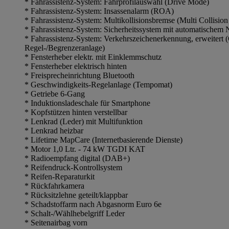
* Fahrassistenz-System: Fahrprofilauswahl (Drive Mode)
* Fahrassistenz-System: Insassenalarm (ROA)
* Fahrassistenz-System: Multikollisionsbremse (Multi Collision
* Fahrassistenz-System: Sicherheitssystem mit automatische
* Fahrassistenz-System: Verkehrszeichenerkennung, erweitert 
Regel-/Begrenzeranlage)
* Fensterheber elektr. mit Einklemmschutz
* Fensterheber elektrisch hinten
* Freisprecheinrichtung Bluetooth
* Geschwindigkeits-Regelanlage (Tempomat)
* Getriebe 6-Gang
* Induktionsladeschale für Smartphone
* Kopfstützen hinten verstellbar
* Lenkrad (Leder) mit Multifunktion
* Lenkrad heizbar
* Lifetime MapCare (Internetbasierende Dienste)
* Motor 1,0 Ltr. - 74 kW TGDI KAT
* Radioempfang digital (DAB+)
* Reifendruck-Kontrollsystem
* Reifen-Reparaturkit
* Rückfahrkamera
* Rücksitzlehne geteilt/klappbar
* Schadstoffarm nach Abgasnorm Euro 6e
* Schalt-/Wählhebelgriff Leder
* Seitenairbag vorn