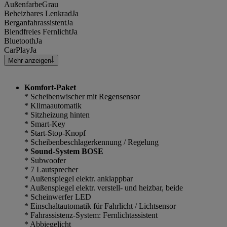
Außenfarbe
Grau
Beheizbares Lenkrad
Ja
Berganfahrassistent
Ja
Blendfreies Fernlicht
Ja
Bluetooth
Ja
CarPlay
Ja
Mehr anzeigen
Komfort-Paket
* Scheibenwischer mit Regensensor
* Klimaautomatik
* Sitzheizung hinten
* Smart-Key
* Start-Stop-Knopf
* Scheibenbeschlagerkennung / Regelung
* Sound-System BOSE
* Subwoofer
* 7 Lautsprecher
* Außenspiegel elektr. anklappbar
* Außenspiegel elektr. verstell- und heizbar, beide
* Scheinwerfer LED
* Einschaltautomatik für Fahrlicht / Lichtsensor
* Fahrassistenz-System: Fernlichtassistent
* Abbiegelicht