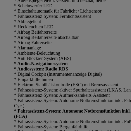
* Außenspiegel elektr. verstell- und heizbar, beide
* Scheinwerfer LED
* Einschaltautomatik für Fahrlicht / Lichtsensor
* Fahrassistenz-System: Fernlichtassistent
* Abbiegelicht
* Heckleuchten LED
* Airbag Beifahrerseite
* Airbag Beifahrerseite abschaltbar
* Airbag Fahrerseite
* Alarmanlage
* Ambiente-Beleuchtung
* Anti-Blockier-System (ABS)
* Audio-Navigationssystem
* Audiosystem: Radio RDS
* Digital Cockpit (Instrumentenanzeige Digital)
* Einparkhilfe hinten
* Elektron. Stabilitätskontrolle (ESC) mit Bremsassistent
* Fahrassistenz-System: aktiver Spurhalteassistent (LKAS, La
* Fahrassistenz-System: Aufmerksamkeits-Assistent
* Fahrassistenz-System: Autonome Notbremsfunktion inkl. Fa
Cyc.)
* Fahrassistenz-System: Autonome Notbremsfunktion inkl.
(FCA)
* Fahrassistenz-System: Autonome Notbremsfunktion inkl. F
* Fahrassistenz-System: Berganfahrhilfe