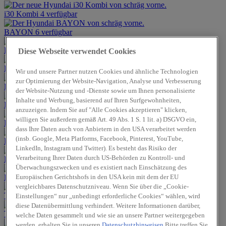
i30 Kombi
4 verfügbar
BAYON
6 verfügbar
KONA
14 verfügbar
Diese Webseite verwendet Cookies
KONA Elektro
8 verfügbar
Wir und unsere Partner nutzen Cookies und ähnliche Technologien
zur Optimierung der Website-Navigation, Analyse und Verbesserung
KONA Hybrid
Bei uns bestellbar
der Website-Nutzung und -Dienste sowie um Ihnen personalisierte
Inhalte und Werbung, basierend auf Ihren Surfgewohnheiten,
IONIQ 5
8 verfügbar
anzuzeigen. Indem Sie auf "Alle Cookies akzeptieren" klicken,
willigen Sie außerdem gemäß Art. 49 Abs. 1 S. 1 lit. a) DSGVO ein,
IONIQ 5 N
Bei uns bestellbar
dass Ihre Daten auch von Anbietern in den USA verarbeitet werden
(insb. Google, Meta Platforms, Facebook, Pinterest, YouTube,
IONIQ 6
1 verfügbar
LinkedIn, Instagram und Twitter). Es besteht das Risiko der
Verarbeitung Ihrer Daten durch US-Behörden zu Kontroll- und
IONIQ 6 N
Bei uns bestellbar
Überwachungszwecken und es existiert nach Einschätzung des
Europäischen Gerichtshofs in den USA kein mit dem der EU
IONIQ 9
1 verfügbar
vergleichbares Datenschutzniveau. Wenn Sie über die „Cookie-
TUCSON
9 verfügbar
Einstellungen“ nur „unbedingt erforderliche Cookies“ wählen, wird
diese Datenübermittlung verhindert. Weitere Informationen darüber,
TUCSON Hybrid
2 verfügbar
welche Daten gesammelt und wie sie an unsere Partner weitergegeben
werden, erhalten Sie in unseren
Datenschutzhinweisen
Bitte treffen Sie