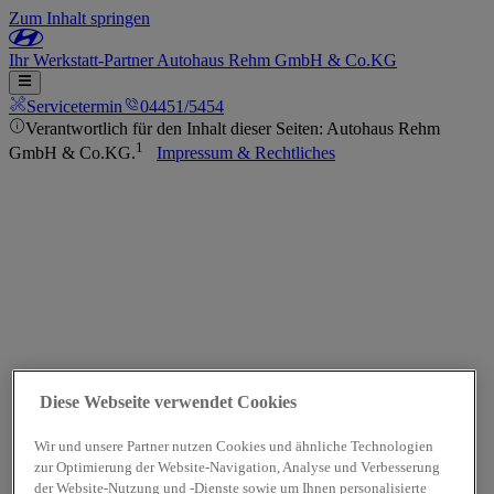
Zum Inhalt springen
Ihr
Werkstatt-Partner
Autohaus Rehm GmbH & Co.KG
Servicetermin
04451/5454
Verantwortlich für den Inhalt dieser Seiten: Autohaus Rehm
1
GmbH & Co.KG.
Impressum & Rechtliches
Diese Webseite verwendet Cookies
Wir und unsere Partner nutzen Cookies und ähnliche Technologien
zur Optimierung der Website-Navigation, Analyse und Verbesserung
der Website-Nutzung und -Dienste sowie um Ihnen personalisierte