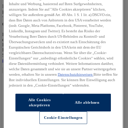
Vorname *
Inhalte und Werbung, basierend auf Ihren Surfgewohnheiten,
Nachname *
anzuzeigen. Indem Sie auf "Alle Cookies akzeptieren" klicken,
E-Mail-Adresse *
willigen Sie außerdem gemäß Art. 49 Abs. 1 S. 1 lit. a) DSGVO ein,
Telefonnummer *
dass Ihre Daten auch von Anbietern in den USA verarbeitet werden
Captcha
(insb. Google, Meta Platforms, Facebook, Pinterest, YouTube,
LinkedIn, Instagram und Twitter). Es besteht das Risiko der
Die von Ihnen angegebenen personenbezogenen Daten werden
Verarbeitung Ihrer Daten durch US-Behörden zu Kontroll- und
durch den zuständigen Vertragshändler allein zur Bearbeitung Ihrer
Überwachungszwecken und es existiert nach Einschätzung des
Kontaktanfrage verarbeitet. Weitere Hinweise zur
Europäischen Gerichtshofs in den USA kein mit dem der EU
Datenverarbeitung und Ihren Rechten als betroffene Person finden
vergleichbares Datenschutzniveau. Wenn Sie über die „Cookie-
Sie in unserer Datenschutzerklärung unter
https://hyundai-
Einstellungen“ nur „unbedingt erforderliche Cookies“ wählen, wird
partners/autohaus-russ-gmbh-oberhausen/datenschutz
diese Datenübermittlung verhindert. Weitere Informationen darüber,
welche Daten gesammelt und wie sie an unsere Partner weitergegeben
Absenden
werden, erhalten Sie in unseren
Datenschutzhinweisen
Bitte treffen Sie
Ihre individuellen Einstellungen. Sie können Ihre Einwilligung auch
jederzeit in den „Cookie-Einstellungen“ widerrufen.
Alle Cookies
Alle ablehnen
akzeptieren
Cookie-Einstellungen