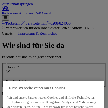
Zum Inhalt springen
Ihr
Partner
Autohaus Ruß GmbH
Probefahrt
Servicetermin
0208/824060
Verantwortlich für den Inhalt dieser Seiten: Autohaus Ruß
1
GmbH.
Impressum & Rechtliches
Wir sind für Sie da
Pflichtfelder sind mit * gekennzeichnet
Thema *
Ihre Nachricht
Diese Webseite verwendet Cookies
Ihre Kontaktdaten
Wir und unsere Partner nutzen Cookies und ähnliche Technologien
zur Optimierung der Website-Navigation, Analyse und Verbesserung
Frau
Herr
Divers
der Website-Nutzung und -Dienste sowie um Ihnen personalisierte