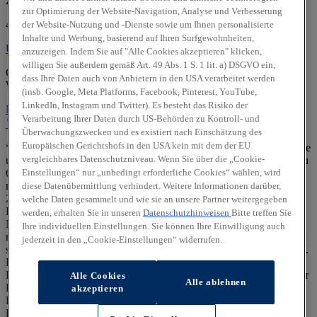
Zum Eisenhammer 2
zur Optimierung der Website-Navigation, Analyse und Verbesserung
46049 Oberhausen
der Website-Nutzung und -Dienste sowie um Ihnen personalisierte
Inhalte und Werbung, basierend auf Ihren Surfgewohnheiten,
Über uns
Über uns
anzuzeigen. Indem Sie auf "Alle Cookies akzeptieren" klicken,
willigen Sie außerdem gemäß Art. 49 Abs. 1 S. 1 lit. a) DSGVO ein,
Geprüfte Gebrauchtwagen:
dass Ihre Daten auch von Anbietern in den USA verarbeitet werden
Wir sind offizieller
Hyundai Promise
Partner.
(insb. Google, Meta Platforms, Facebook, Pinterest, YouTube,
LinkedIn, Instagram und Twitter). Es besteht das Risiko der
Mehr erfahren
Verarbeitung Ihrer Daten durch US-Behörden zu Kontroll- und
Standort
Kontakt
0208/824060
Anrufen
Unser Team
Überwachungszwecken und es existiert nach Einschätzung des
Europäischen Gerichtshofs in den USA kein mit dem der EU
** Die staatl. Förderung ist für rein batterieelektrische Neufahrzeuge
vergleichbares Datenschutzniveau. Wenn Sie über die „Cookie-
und bestimmte Plug-in-Hybrid-Neufahrzeuge (CO₂-Emission bis zu
Einstellungen“ nur „unbedingt erforderliche Cookies“ wählen, wird
60 g CO₂/km (Typgenehmigungswert) oder elektrische Reichweite
mind. 80 km) der EU-Fahrzeugklasse M1, die ab dem 1. Januar
diese Datenübermittlung verhindert. Weitere Informationen darüber,
2026 erstmals in Deutschland zugelassen werden, für
welche Daten gesammelt und wie sie an unsere Partner weitergegeben
Privatpersonen möglich und setzt eine Mindesthaltedauer von 36
werden, erhalten Sie in unseren
Datenschutzhinweisen
Bitte treffen Sie
Monaten voraus. Berechtigung zur Förderung und Höhe derselben
Ihre individuellen Einstellungen. Sie können Ihre Einwilligung auch
richten sich nach dem zu versteuernden Haushaltsjahreseinkommen
jederzeit in den „Cookie-Einstellungen“ widerrufen.
sowie der Anzahl der im Haushalt lebenden Kinder unter 18 Jahren.
Die Förderung muss spätestens 1 Jahr nach Zulassung des
Fahrzeugs beantragt werden. Kein Rechtsanspruch. Auszahlung der
Alle Cookies
Alle ablehnen
Förderung nach Qualifizierung gemäß Richtlinien und positivem
akzeptieren
Bescheid eines von Ihnen gestellten Antrags im staatlichen Online-
Portal. Mehr Details dazu unter: