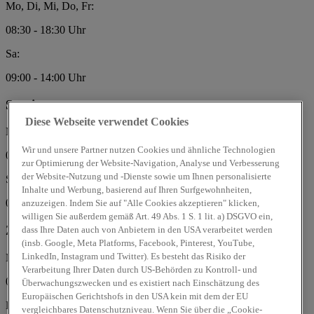
Mo, Di, Mi, Do, Fr:
08:30 - 18:30 Uhr
Sa:
09:00 - 14:00 Uhr
Service
Diese Webseite verwendet Cookies
Mo, Di, Mi, Do, Fr:
Wir und unsere Partner nutzen Cookies und ähnliche Technologien
07:30 - 18:30 Uhr
zur Optimierung der Website-Navigation, Analyse und Verbesserung
der Website-Nutzung und -Dienste sowie um Ihnen personalisierte
Sa:
Inhalte und Werbung, basierend auf Ihren Surfgewohnheiten,
09:00 - 14:00 Uhr
anzuzeigen. Indem Sie auf "Alle Cookies akzeptieren" klicken,
willigen Sie außerdem gemäß Art. 49 Abs. 1 S. 1 lit. a) DSGVO ein,
Zubehör/Teile
dass Ihre Daten auch von Anbietern in den USA verarbeitet werden
(insb. Google, Meta Platforms, Facebook, Pinterest, YouTube,
LinkedIn, Instagram und Twitter). Es besteht das Risiko der
Mo, Di, Mi, Do:
Verarbeitung Ihrer Daten durch US-Behörden zu Kontroll- und
08:00 - 17:00 Uhr
Überwachungszwecken und es existiert nach Einschätzung des
Europäischen Gerichtshofs in den USA kein mit dem der EU
Fr:
vergleichbares Datenschutzniveau. Wenn Sie über die „Cookie-