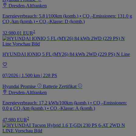
Dresden-Altfranken
Energieverbrauch: 5.8 l/100km (komb.) • CO₂-Emissionen: 131.0 g
CO₂/km (komb.) • CO₂-Klasse: D (komb.)
2
32.980,01 EUR
HYUNDAI IONIQ 5 FL (MY26) 84 kWh 2WD (229 PS) N Line
07/2026 | 1.500 km | 228 PS
Hyundai Promise
Batterie Zertifikat
Dresden-Altfranken
Energieverbrauch: 17.2 kWh/100km (komb.) • CO₂-Emissionen:
0.0 g CO₂/km (komb.) • CO₂-Klasse: A (komb.)
2
47.980 EUR