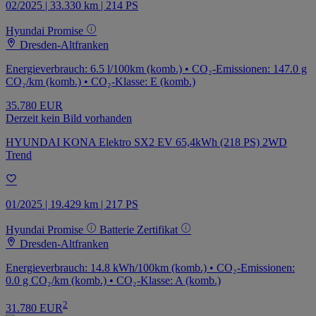
02/2025 | 33.330 km | 214 PS
Hyundai Promise
Dresden-Altfranken
Energieverbrauch: 6.5 l/100km (komb.) • CO₂-Emissionen: 147.0 g
CO₂/km (komb.) • CO₂-Klasse: E (komb.)
35.780 EUR
Derzeit kein Bild vorhanden
HYUNDAI KONA Elektro SX2 EV 65,4kWh (218 PS) 2WD
Trend
01/2025 | 19.429 km | 217 PS
Hyundai Promise
Batterie Zertifikat
Dresden-Altfranken
Energieverbrauch: 14.8 kWh/100km (komb.) • CO₂-Emissionen:
0.0 g CO₂/km (komb.) • CO₂-Klasse: A (komb.)
2
31.780 EUR