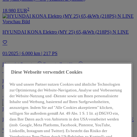
2
18.980 EUR
HYUNDAI KONA Elektro (MY 25) 65,4kWh (218PS) N LINE
01/2025 | 6.000 km | 217 PS
Hyundai Promise
Batterie Zertifikat
Dresden-Altfranken
Diese Webseite verwendet Cookies
Energieverbrauch: 16.8 kWh/100km (komb.) • CO₂-Emissionen:
Wir und unsere Partner nutzen Cookies und ähnliche Technologien
0.0 g CO₂/km (komb.) • CO₂-Klasse: A (komb.)
zur Optimierung der Website-Navigation, Analyse und Verbesserung
der Website-Nutzung und -Dienste sowie um Ihnen personalisierte
2
35.480 EUR
Inhalte und Werbung, basierend auf Ihren Surfgewohnheiten,
anzuzeigen. Indem Sie auf "Alle Cookies akzeptieren" klicken,
willigen Sie außerdem gemäß Art. 49 Abs. 1 S. 1 lit. a) DSGVO ein,
dass Ihre Daten auch von Anbietern in den USA verarbeitet werden
HYUNDAI Tucson Hybrid 1.6 T-GDi 230 PS 6-AT 2WD N LINE
(insb. Google, Meta Platforms, Facebook, Pinterest, YouTube,
LinkedIn, Instagram und Twitter). Es besteht das Risiko der
Verarbeitung Ihrer Daten durch US-Behörden zu Kontroll- und