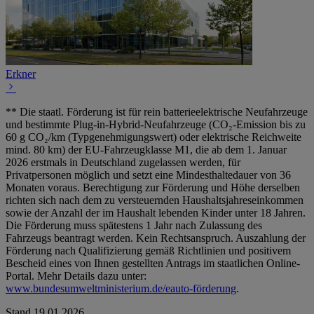
Erkner
** Die staatl. Förderung ist für rein batterieelektrische Neufahrzeuge
und bestimmte Plug-in-Hybrid-Neufahrzeuge (CO₂-Emission bis zu
60 g CO₂/km (Typgenehmigungswert) oder elektrische Reichweite
mind. 80 km) der EU-Fahrzeugklasse M1, die ab dem 1. Januar
2026 erstmals in Deutschland zugelassen werden, für
Privatpersonen möglich und setzt eine Mindesthaltedauer von 36
Monaten voraus. Berechtigung zur Förderung und Höhe derselben
richten sich nach dem zu versteuernden Haushaltsjahreseinkommen
sowie der Anzahl der im Haushalt lebenden Kinder unter 18 Jahren.
Die Förderung muss spätestens 1 Jahr nach Zulassung des
Fahrzeugs beantragt werden. Kein Rechtsanspruch. Auszahlung der
Förderung nach Qualifizierung gemäß Richtlinien und positivem
Bescheid eines von Ihnen gestellten Antrags im staatlichen Online-
Portal. Mehr Details dazu unter:
www.bundesumweltministerium.de/eauto-förderung
.
Stand 19.01.2026