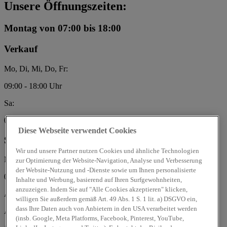
Unsere Öffnungszeiten:
Montag
von 07:00 bis 18:00
Verkauf
Mo, Di, Mi, Do, Fr:
09:00 - 18:00 Uhr
Sa:
08:00 - 13:00 Uhr
Diese Webseite verwendet Cookies
Service
Wir und unsere Partner nutzen Cookies und ähnliche Technologien
Mo, Di, Mi, Do, Fr:
zur Optimierung der Website-Navigation, Analyse und Verbesserung
der Website-Nutzung und -Dienste sowie um Ihnen personalisierte
07:00 - 18:00 Uhr
Inhalte und Werbung, basierend auf Ihren Surfgewohnheiten,
anzuzeigen. Indem Sie auf "Alle Cookies akzeptieren" klicken,
Autoservice Müller GmbH & Co. KG
willigen Sie außerdem gemäß Art. 49 Abs. 1 S. 1 lit. a) DSGVO ein,
dass Ihre Daten auch von Anbietern in den USA verarbeitet werden
Am Flugplatz 11
(insb. Google, Meta Platforms, Facebook, Pinterest, YouTube,