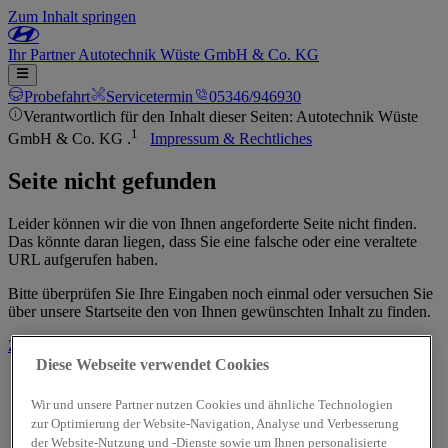
Zum Inhalt springen
Ihr
Partner
Autotechnik Wüste GmbH & Co. KG
Probefahrt
Servicetermin
05346/946930
Verantwortlich für den Inhalt dieser Seiten: Autotechnik Wüste
1
GmbH & Co. KG .
Impressum & Rechtliches
Seite nicht gefunden
Leider können wir die von Ihnen angeforderte Seite nicht finden.
Das könnte daran liegen, dass Sie eine falsche oder eine veraltete
URL aufgerufen haben.
Bitte überprüfen Sie Ihre Eingaben noch einmal oder versuchen Sie
über unsere Startseite den von Ihnen gewünschten Inhalt zu finden.
Zur Startseite
Diese Webseite verwendet Cookies
Wir und unsere Partner nutzen Cookies und ähnliche Technologien
zur Optimierung der Website-Navigation, Analyse und Verbesserung
der Website-Nutzung und -Dienste sowie um Ihnen personalisierte