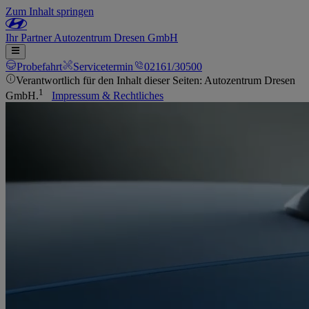
Zum Inhalt springen
Ihr
Partner
Autozentrum Dresen GmbH
Probefahrt
Servicetermin
02161/30500
Verantwortlich für den Inhalt dieser Seiten: Autozentrum Dresen
1
GmbH.
Impressum & Rechtliches