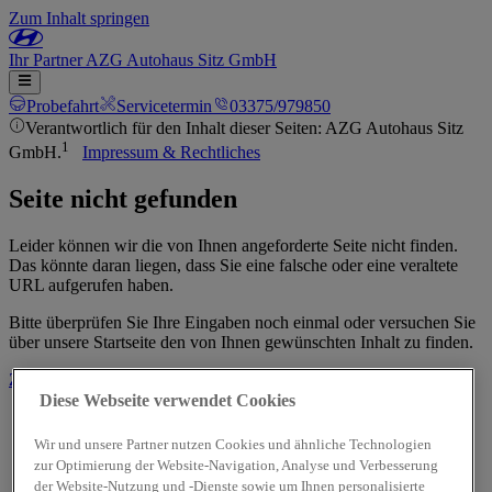
Zum Inhalt springen
Ihr
Partner
AZG Autohaus Sitz GmbH
Probefahrt
Servicetermin
03375/979850
Verantwortlich für den Inhalt dieser Seiten: AZG Autohaus Sitz
1
GmbH.
Impressum & Rechtliches
Seite nicht gefunden
Leider können wir die von Ihnen angeforderte Seite nicht finden.
Das könnte daran liegen, dass Sie eine falsche oder eine veraltete
URL aufgerufen haben.
Bitte überprüfen Sie Ihre Eingaben noch einmal oder versuchen Sie
über unsere Startseite den von Ihnen gewünschten Inhalt zu finden.
Zur Startseite
Diese Webseite verwendet Cookies
Wir und unsere Partner nutzen Cookies und ähnliche Technologien
zur Optimierung der Website-Navigation, Analyse und Verbesserung
der Website-Nutzung und -Dienste sowie um Ihnen personalisierte