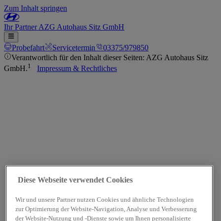
Zum Inhalt springen
Ihr
Partner
AZG Autohaus Sitz GmbH
Probefahrt
Servicetermin
03375/979850
Verantwortlich für den Inhalt dieser Seiten: AZG Autohaus Sitz
1
GmbH.
Impressum & Rechtliches
Diese Webseite verwendet Cookies
Wir und unsere Partner nutzen Cookies und ähnliche Technologien
zur Optimierung der Website-Navigation, Analyse und Verbesserung
der Website-Nutzung und -Dienste sowie um Ihnen personalisierte