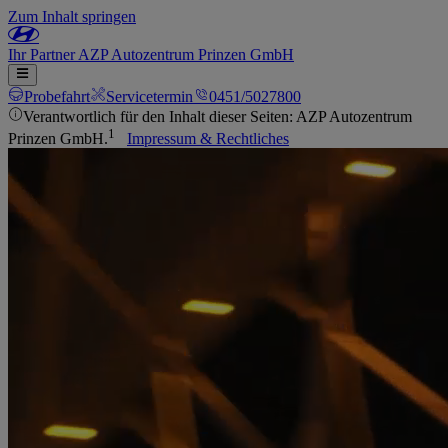
Zum Inhalt springen
Ihr
Partner
AZP Autozentrum Prinzen GmbH
Probefahrt
Servicetermin
0451/5027800
Verantwortlich für den Inhalt dieser Seiten: AZP Autozentrum
1
Prinzen GmbH.
Impressum & Rechtliches