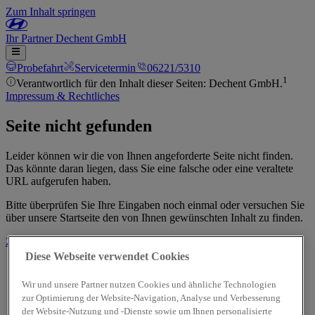
Zum Inhalt springen
Ihr
Partner
Dechent GmbH
Probefahrt
Servicetermin
06221/5310
1
Verantwortlich für den Inhalt dieser Seiten: Dechent GmbH.
Impressum & Rechtliches
Seite nicht gefunden
Leider können wir die von Ihnen angeforderte Seite nicht finden.
Das könnte daran liegen, dass Sie eine falsche oder eine veraltete
URL aufgerufen haben.
Bitte überprüfen Sie Ihre Eingaben noch einmal oder versuchen Sie
über unsere Startseite den von Ihnen gewünschten Inhalt zu finden.
Zur Startseite
Diese Webseite verwendet Cookies
Wir und unsere Partner nutzen Cookies und ähnliche Technologien
zur Optimierung der Website-Navigation, Analyse und Verbesserung
der Website-Nutzung und -Dienste sowie um Ihnen personalisierte