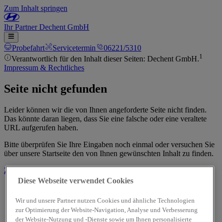
Zum Inhalt springen
Ihr
Partner
Dechent GmbH
Probefahrt
Servicetermin
06221/5310
1
Verantwortlich für den Inhalt dieser Seiten: Dechent GmbH.
Impressum & Rechtliches
Seite nicht gefunden
Leider können wir die von Ihnen angeforderte Seite nicht finden.
Das könnte daran liegen, dass Sie eine falsche oder eine veraltete
URL aufgerufen haben.
Bitte überprüfen Sie Ihre Eingaben noch einmal oder versuchen Sie
über unsere Startseite den von Ihnen gewünschten Inhalt zu finden.
Zur Startseite
Diese Webseite verwendet Cookies
Wir und unsere Partner nutzen Cookies und ähnliche Technologien
zur Optimierung der Website-Navigation, Analyse und Verbesserung
der Website-Nutzung und -Dienste sowie um Ihnen personalisierte