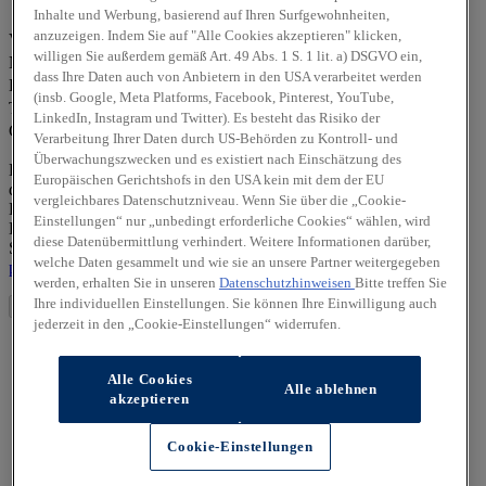
Inhalte und Werbung, basierend auf Ihren Surfgewohnheiten,
Frau
Herr
Divers
anzuzeigen. Indem Sie auf "Alle Cookies akzeptieren" klicken,
Vorname *
willigen Sie außerdem gemäß Art. 49 Abs. 1 S. 1 lit. a) DSGVO ein,
Nachname *
dass Ihre Daten auch von Anbietern in den USA verarbeitet werden
E-Mail-Adresse *
(insb. Google, Meta Platforms, Facebook, Pinterest, YouTube,
Telefonnummer *
LinkedIn, Instagram und Twitter). Es besteht das Risiko der
Captcha
Verarbeitung Ihrer Daten durch US-Behörden zu Kontroll- und
Überwachungszwecken und es existiert nach Einschätzung des
Die von Ihnen angegebenen personenbezogenen Daten werden
Europäischen Gerichtshofs in den USA kein mit dem der EU
durch den zuständigen Vertragshändler allein zur Bearbeitung Ihrer
vergleichbares Datenschutzniveau. Wenn Sie über die „Cookie-
Kontaktanfrage verarbeitet. Weitere Hinweise zur
Einstellungen“ nur „unbedingt erforderliche Cookies“ wählen, wird
Datenverarbeitung und Ihren Rechten als betroffene Person finden
diese Datenübermittlung verhindert. Weitere Informationen darüber,
Sie in unserer Datenschutzerklärung unter
https://hyundai-
welche Daten gesammelt und wie sie an unsere Partner weitergegeben
partners/dechent-heidelberg/datenschutz
werden, erhalten Sie in unseren
Datenschutzhinweisen
Bitte treffen Sie
Ihre individuellen Einstellungen. Sie können Ihre Einwilligung auch
Absenden
jederzeit in den „Cookie-Einstellungen“ widerrufen.
Alle Cookies
Alle ablehnen
akzeptieren
Cookie-Einstellungen