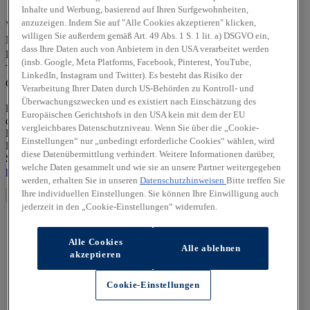
Inhalte und Werbung, basierend auf Ihren Surfgewohnheiten,
Frau
Herr
Divers
anzuzeigen. Indem Sie auf "Alle Cookies akzeptieren" klicken,
Vorname *
willigen Sie außerdem gemäß Art. 49 Abs. 1 S. 1 lit. a) DSGVO ein,
Nachname *
dass Ihre Daten auch von Anbietern in den USA verarbeitet werden
E-Mail-Adresse *
(insb. Google, Meta Platforms, Facebook, Pinterest, YouTube,
Telefonnummer *
LinkedIn, Instagram und Twitter). Es besteht das Risiko der
Captcha
Verarbeitung Ihrer Daten durch US-Behörden zu Kontroll- und
Überwachungszwecken und es existiert nach Einschätzung des
Die von Ihnen angegebenen personenbezogenen Daten werden
Europäischen Gerichtshofs in den USA kein mit dem der EU
durch den zuständigen Vertragshändler allein zur Bearbeitung Ihrer
vergleichbares Datenschutzniveau. Wenn Sie über die „Cookie-
Kontaktanfrage verarbeitet. Weitere Hinweise zur
Einstellungen“ nur „unbedingt erforderliche Cookies“ wählen, wird
Datenverarbeitung und Ihren Rechten als betroffene Person finden
diese Datenübermittlung verhindert. Weitere Informationen darüber,
Sie in unserer Datenschutzerklärung unter
https://hyundai-
welche Daten gesammelt und wie sie an unsere Partner weitergegeben
partners/dechent-heidelberg/datenschutz
werden, erhalten Sie in unseren
Datenschutzhinweisen
Bitte treffen Sie
Ihre individuellen Einstellungen. Sie können Ihre Einwilligung auch
Absenden
jederzeit in den „Cookie-Einstellungen“ widerrufen.
Alle Cookies
Alle ablehnen
akzeptieren
Cookie-Einstellungen