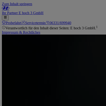
Zum Inhalt springen
Ihr
Partner
E hoch 3 GmbH
Probefahrt
Servicetermin
06331/699940
1
Verantwortlich für den Inhalt dieser Seiten: E hoch 3 GmbH.
Impressum & Rechtliches