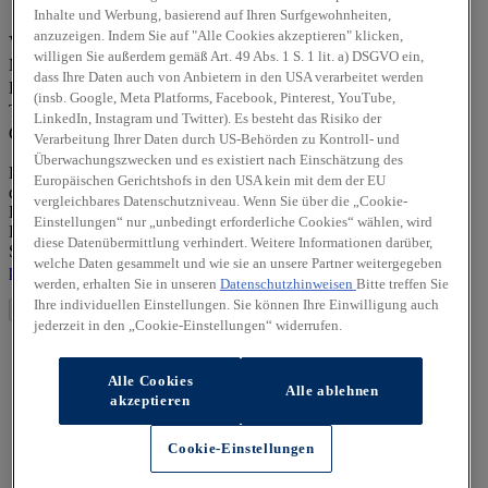
Inhalte und Werbung, basierend auf Ihren Surfgewohnheiten,
Frau
Herr
Divers
anzuzeigen. Indem Sie auf "Alle Cookies akzeptieren" klicken,
Vorname *
willigen Sie außerdem gemäß Art. 49 Abs. 1 S. 1 lit. a) DSGVO ein,
Nachname *
dass Ihre Daten auch von Anbietern in den USA verarbeitet werden
E-Mail-Adresse *
(insb. Google, Meta Platforms, Facebook, Pinterest, YouTube,
Telefonnummer *
LinkedIn, Instagram und Twitter). Es besteht das Risiko der
Captcha
Verarbeitung Ihrer Daten durch US-Behörden zu Kontroll- und
Überwachungszwecken und es existiert nach Einschätzung des
Die von Ihnen angegebenen personenbezogenen Daten werden
Europäischen Gerichtshofs in den USA kein mit dem der EU
durch den zuständigen Vertragshändler allein zur Bearbeitung Ihrer
vergleichbares Datenschutzniveau. Wenn Sie über die „Cookie-
Kontaktanfrage verarbeitet. Weitere Hinweise zur
Einstellungen“ nur „unbedingt erforderliche Cookies“ wählen, wird
Datenverarbeitung und Ihren Rechten als betroffene Person finden
diese Datenübermittlung verhindert. Weitere Informationen darüber,
Sie in unserer Datenschutzerklärung unter
https://hyundai-
welche Daten gesammelt und wie sie an unsere Partner weitergegeben
partners/ebbinghaus-automobile-hamm/datenschutz
werden, erhalten Sie in unseren
Datenschutzhinweisen
Bitte treffen Sie
Ihre individuellen Einstellungen. Sie können Ihre Einwilligung auch
Absenden
jederzeit in den „Cookie-Einstellungen“ widerrufen.
Alle Cookies
Alle ablehnen
akzeptieren
Cookie-Einstellungen