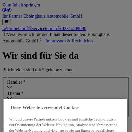
Zum Inhalt springen
Ihr
Partner
Ebbinghaus Automobile GmbH
Probefahrt
Servicetermin
0231/409090
Verantwortlich für den Inhalt dieser Seiten: Ebbinghaus
1
Automobile GmbH.
Impressum & Rechtliches
Wir sind für Sie da
Pflichtfelder sind mit * gekennzeichnet
Händler *
Thema *
Diese Webseite verwendet Cookies
Ihre Nachricht
Wir und unsere Partner nutzen Cookies und ähnliche Technologien
zur Optimierung der Website-Navigation, Analyse und Verbesserung
Ihre Kontaktdaten
der Website-Nutzung und -Dienste sowie um Ihnen personalisierte