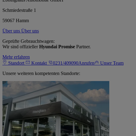
Schmiedestraße 1
59067 Hamm
Über uns
Über uns
Geprüfte Gebrauchtwagen:
Wir sind offizieller
Hyundai Promise
Partner.
Mehr erfahren
Standort
Kontakt
0231/409090
Anrufen
Unser Team
Unsere weiteren kompetenten Standorte: