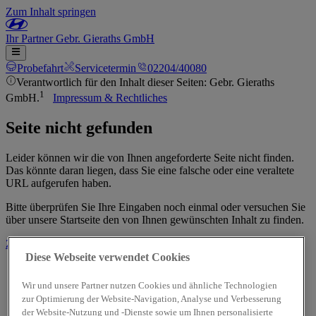
Zum Inhalt springen
Ihr
Partner
Gebr. Gieraths GmbH
Probefahrt
Servicetermin
02204/40080
Verantwortlich für den Inhalt dieser Seiten: Gebr. Gieraths
1
GmbH.
Impressum & Rechtliches
Seite nicht gefunden
Leider können wir die von Ihnen angeforderte Seite nicht finden.
Das könnte daran liegen, dass Sie eine falsche oder eine veraltete
URL aufgerufen haben.
Bitte überprüfen Sie Ihre Eingaben noch einmal oder versuchen Sie
über unsere Startseite den von Ihnen gewünschten Inhalt zu finden.
Zur Startseite
Diese Webseite verwendet Cookies
Wir und unsere Partner nutzen Cookies und ähnliche Technologien
zur Optimierung der Website-Navigation, Analyse und Verbesserung
der Website-Nutzung und -Dienste sowie um Ihnen personalisierte