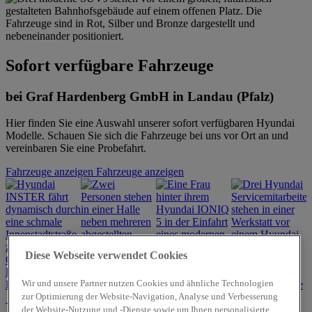
Sofort verfügbare Fahrzeuge
bei Graf Hardenberg GmbH in Landau (Pfalz)
Hier finden Sie eine Auswahl unserer sofort verfügbaren Hyundai
Modelle. Schauen Sie sich die Fahrzeuge bei uns vor Ort an und
vereinbaren Sie eine Probefahrt.
Fahrzeuge anzeigen
Fahrzeuge anzeigen
Diese Webseite verwendet Cookies
Hyundai
Angebote für
Hyundai
Wir und unsere Partner nutzen Cookies und ähnliche Technologien
INSTER
Gewerbekunden
Werkstattservice
zur Optimierung der Website-Navigation, Analyse und Verbesserung
Hyundai
der Website-Nutzung und -Dienste sowie um Ihnen personalisierte