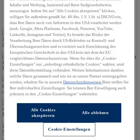
Promise –
Inhalte und Werbung, basierend auf Ihren Surfgewohnheiten,
Geprüfte
anzuzeigen. Indem Sie auf "Alle Cookies akzeptieren" klicken,
Gebrauchtwagen
willigen Sie außerdem gemäß Art. 49 Abs. 1 S. 1 lit. a) DSGVO ein,
dass Ihre Daten auch von Anbietern in den USA verarbeitet werden
(insb. Google, Meta Platforms, Facebook, Pinterest, YouTube,
LinkedIn, Instagram und Twitter). Es besteht das Risiko der
Verarbeitung Ihrer Daten durch US-Behörden zu Kontroll- und
Hyundai INSTER
Überwachungszwecken und es existiert nach Einschätzung des
Europäischen Gerichtshofs in den USA kein mit dem der EU
vergleichbares Datenschutzniveau. Wenn Sie über die „Cookie-
Einstellungen“ nur „unbedingt erforderliche Cookies“ wählen, wird
Hyundai Promise – Geprüfte Gebrauchtwagen
diese Datenübermittlung verhindert. Weitere Informationen darüber,
welche Daten gesammelt und wie sie an unsere Partner weitergegeben
werden, erhalten Sie in unseren
Datenschutzhinweisen
Bitte treffen Sie
Ihre individuellen Einstellungen. Sie können Ihre Einwilligung auch
Angebote für Gewerbekunden
jederzeit in den „Cookie-Einstellungen“ widerrufen.
Alle Cookies
Alle ablehnen
Hyundai Werkstattservice
akzeptieren
Erleben Sie Ihren Hyundai!
Jetzt Probefahrt anfragen
Cookie-Einstellungen
Unsere Service-Experten
Jetzt Servicetermin vereinbaren
Teile & Zubehör
Jetzt Zubehör-Katalog entdecken