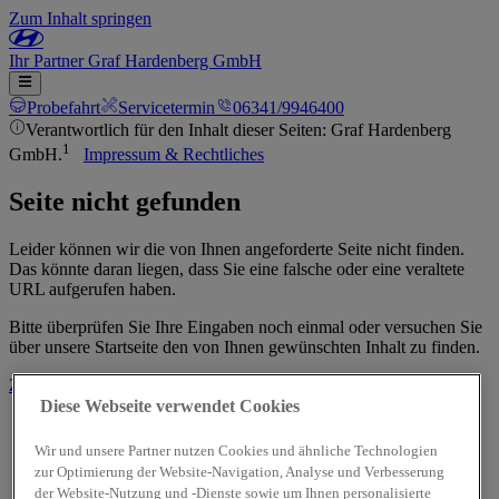
Zum Inhalt springen
Ihr
Partner
Graf Hardenberg GmbH
Probefahrt
Servicetermin
06341/9946400
Verantwortlich für den Inhalt dieser Seiten: Graf Hardenberg
1
GmbH.
Impressum & Rechtliches
Seite nicht gefunden
Leider können wir die von Ihnen angeforderte Seite nicht finden.
Das könnte daran liegen, dass Sie eine falsche oder eine veraltete
URL aufgerufen haben.
Bitte überprüfen Sie Ihre Eingaben noch einmal oder versuchen Sie
über unsere Startseite den von Ihnen gewünschten Inhalt zu finden.
Zur Startseite
Diese Webseite verwendet Cookies
Wir und unsere Partner nutzen Cookies und ähnliche Technologien
zur Optimierung der Website-Navigation, Analyse und Verbesserung
der Website-Nutzung und -Dienste sowie um Ihnen personalisierte