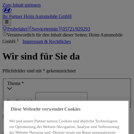
Zum Inhalt springen
Ihr
Partner
Heim Automobile GmbH
Probefahrt
Servicetermin
05721/929293
Verantwortlich für den Inhalt dieser Seiten: Heim Automobile
1
GmbH.
Impressum & Rechtliches
Wir sind für Sie da
Pflichtfelder sind mit * gekennzeichnet
Thema *
Ihre Nachricht
Diese Webseite verwendet Cookies
Ihre Kontaktdaten
Wir und unsere Partner nutzen Cookies und ähnliche Technologien
zur Optimierung der Website-Navigation, Analyse und Verbesserung
Frau
Herr
Divers
der Website-Nutzung und -Dienste sowie um Ihnen personalisierte