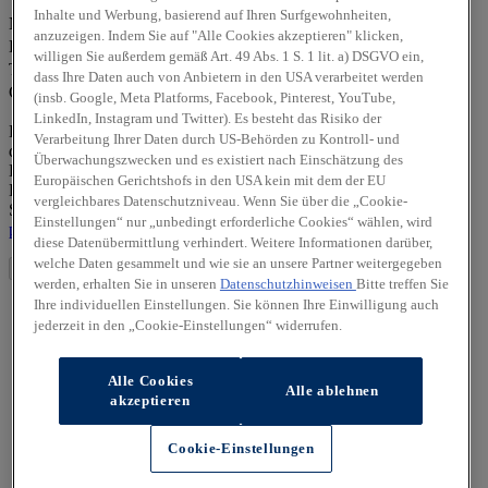
Vorname *
Inhalte und Werbung, basierend auf Ihren Surfgewohnheiten,
Nachname *
anzuzeigen. Indem Sie auf "Alle Cookies akzeptieren" klicken,
E-Mail-Adresse *
willigen Sie außerdem gemäß Art. 49 Abs. 1 S. 1 lit. a) DSGVO ein,
Telefonnummer *
dass Ihre Daten auch von Anbietern in den USA verarbeitet werden
Captcha
(insb. Google, Meta Platforms, Facebook, Pinterest, YouTube,
LinkedIn, Instagram und Twitter). Es besteht das Risiko der
Die von Ihnen angegebenen personenbezogenen Daten werden
Verarbeitung Ihrer Daten durch US-Behörden zu Kontroll- und
durch den zuständigen Vertragshändler allein zur Bearbeitung Ihrer
Überwachungszwecken und es existiert nach Einschätzung des
Kontaktanfrage verarbeitet. Weitere Hinweise zur
Europäischen Gerichtshofs in den USA kein mit dem der EU
Datenverarbeitung und Ihren Rechten als betroffene Person finden
vergleichbares Datenschutzniveau. Wenn Sie über die „Cookie-
Sie in unserer Datenschutzerklärung unter
https://hyundai-
Einstellungen“ nur „unbedingt erforderliche Cookies“ wählen, wird
partners/heim-automobile-stadthagen/datenschutz
diese Datenübermittlung verhindert. Weitere Informationen darüber,
welche Daten gesammelt und wie sie an unsere Partner weitergegeben
Absenden
werden, erhalten Sie in unseren
Datenschutzhinweisen
Bitte treffen Sie
Ihre individuellen Einstellungen. Sie können Ihre Einwilligung auch
jederzeit in den „Cookie-Einstellungen“ widerrufen.
Alle Cookies
Alle ablehnen
akzeptieren
Cookie-Einstellungen