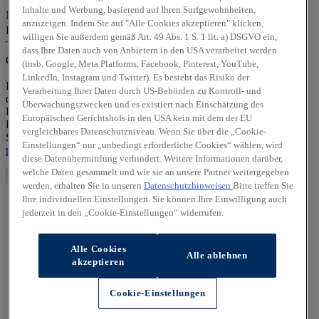
Vorname *
Inhalte und Werbung, basierend auf Ihren Surfgewohnheiten,
Nachname *
anzuzeigen. Indem Sie auf "Alle Cookies akzeptieren" klicken,
E-Mail-Adresse *
willigen Sie außerdem gemäß Art. 49 Abs. 1 S. 1 lit. a) DSGVO ein,
Telefonnummer *
dass Ihre Daten auch von Anbietern in den USA verarbeitet werden
Captcha
(insb. Google, Meta Platforms, Facebook, Pinterest, YouTube,
LinkedIn, Instagram und Twitter). Es besteht das Risiko der
Die von Ihnen angegebenen personenbezogenen Daten werden
Verarbeitung Ihrer Daten durch US-Behörden zu Kontroll- und
durch den zuständigen Vertragshändler allein zur Bearbeitung Ihrer
Überwachungszwecken und es existiert nach Einschätzung des
Kontaktanfrage verarbeitet. Weitere Hinweise zur
Europäischen Gerichtshofs in den USA kein mit dem der EU
Datenverarbeitung und Ihren Rechten als betroffene Person finden
vergleichbares Datenschutzniveau. Wenn Sie über die „Cookie-
Sie in unserer Datenschutzerklärung unter
https://hyundai-
Einstellungen“ nur „unbedingt erforderliche Cookies“ wählen, wird
partners/herbrand-art-mobil-gmbh-kevelaer/datenschutz
diese Datenübermittlung verhindert. Weitere Informationen darüber,
welche Daten gesammelt und wie sie an unsere Partner weitergegeben
Absenden
werden, erhalten Sie in unseren
Datenschutzhinweisen
Bitte treffen Sie
Ihre individuellen Einstellungen. Sie können Ihre Einwilligung auch
jederzeit in den „Cookie-Einstellungen“ widerrufen.
Alle Cookies
Alle ablehnen
akzeptieren
Cookie-Einstellungen