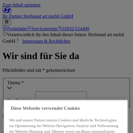
Zum Inhalt springen
Ihr
Partner
Herbrand art mobil GmbH
Probefahrt
Servicetermin
02832/124400
Verantwortlich für den Inhalt dieser Seiten: Herbrand art mobil
1
GmbH.
Impressum & Rechtliches
Wir sind für Sie da
Pflichtfelder sind mit * gekennzeichnet
Thema *
Ihre Nachricht
Diese Webseite verwendet Cookies
Ihre Kontaktdaten
Wir und unsere Partner nutzen Cookies und ähnliche Technologien
zur Optimierung der Website-Navigation, Analyse und Verbesserung
Frau
Herr
Divers
der Website-Nutzung und -Dienste sowie um Ihnen personalisierte