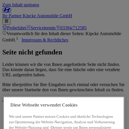
Zum Inhalt springen
Ihr
Partner
Kipcke Automobile GmbH
Probefahrt
Servicetermin
03394/712585
Verantwortlich für den Inhalt dieser Seiten: Kipcke Automobile
1
GmbH.
Impressum & Rechtliches
Seite nicht gefunden
Leider können wir die von Ihnen angeforderte Seite nicht finden.
Das könnte daran liegen, dass Sie eine falsche oder eine veraltete
URL aufgerufen haben.
Bitte überprüfen Sie Ihre Eingaben noch einmal oder versuchen Sie
über unsere Startseite den von Ihnen gewünschten Inhalt zu finden.
Zur Startseite
Diese Webseite verwendet Cookies
Wir und unsere Partner nutzen Cookies und ähnliche Technologien
zur Optimierung der Website-Navigation, Analyse und Verbesserung
der Website-Nutzung und -Dienste sowie um Ihnen personalisierte