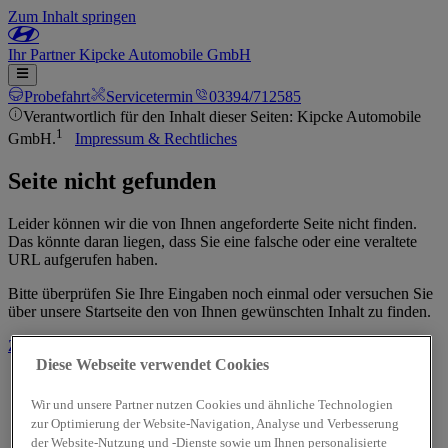
Zum Inhalt springen
Ihr
Partner
Kipcke Automobile GmbH
Probefahrt
Servicetermin
03394/712585
Verantwortlich für den Inhalt dieser Seiten: Kipcke Automobile
1
GmbH.
Impressum & Rechtliches
Seite nicht gefunden
Leider können wir die von Ihnen angeforderte Seite nicht finden.
Das könnte daran liegen, dass Sie eine falsche oder eine veraltete
URL aufgerufen haben.
Bitte überprüfen Sie Ihre Eingaben noch einmal oder versuchen Sie
über unsere Startseite den von Ihnen gewünschten Inhalt zu finden.
Zur Startseite
Diese Webseite verwendet Cookies
Wir und unsere Partner nutzen Cookies und ähnliche Technologien
zur Optimierung der Website-Navigation, Analyse und Verbesserung
der Website-Nutzung und -Dienste sowie um Ihnen personalisierte