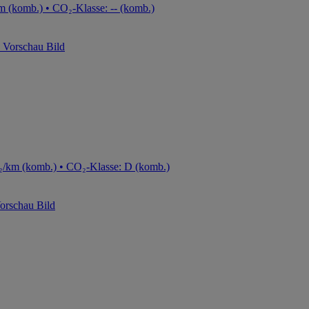
m (komb.) • CO₂-Klasse: -- (komb.)
₂/km (komb.) • CO₂-Klasse: D (komb.)