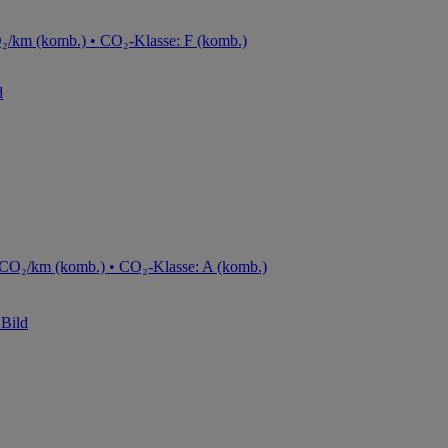
₂/km (komb.) • CO₂-Klasse: F (komb.)
 CO₂/km (komb.) • CO₂-Klasse: A (komb.)