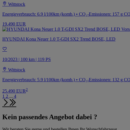
Wittstock
Energieverbrauch: 6.9 l/100km (komb.) • CO₂-Emissionen: 157 g CO
19.490 EUR
HYUNDAI Kona Neuer 1.0 T-GDI SX2 Trend BOSE, LED
10/2023 | 100 km | 119 PS
Wittstock
Energieverbrauch: 5.9 l/100km (komb.) • CO₂-Emissionen: 132 g C
2
25.490 EUR
1
2
...
4
Kein passendes Angebot dabei ?
Wir beraten Sie gerne und bestellen Ihnen Ihr Wunschfahrzeug