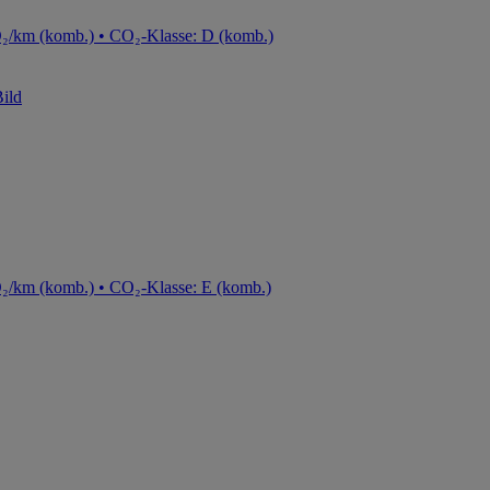
O₂/km (komb.) • CO₂-Klasse: D (komb.)
O₂/km (komb.) • CO₂-Klasse: E (komb.)