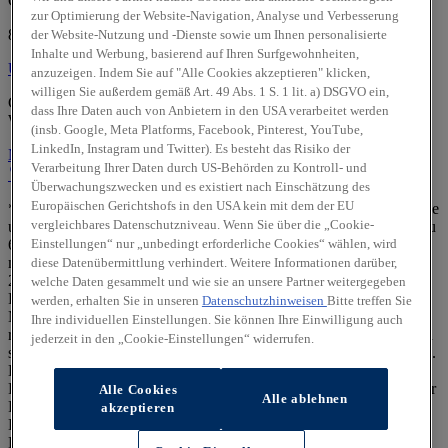
Gerner Allee 2
zur Optimierung der Website-Navigation, Analyse und Verbesserung
84307 Eggenfelden
der Website-Nutzung und -Dienste sowie um Ihnen personalisierte
Inhalte und Werbung, basierend auf Ihren Surfgewohnheiten,
Über uns
Über uns
anzuzeigen. Indem Sie auf "Alle Cookies akzeptieren" klicken,
willigen Sie außerdem gemäß Art. 49 Abs. 1 S. 1 lit. a) DSGVO ein,
Geprüfte Gebrauchtwagen:
dass Ihre Daten auch von Anbietern in den USA verarbeitet werden
Wir sind offizieller
Hyundai Promise
Partner.
(insb. Google, Meta Platforms, Facebook, Pinterest, YouTube,
LinkedIn, Instagram und Twitter). Es besteht das Risiko der
Mehr erfahren
Verarbeitung Ihrer Daten durch US-Behörden zu Kontroll- und
Standort
Kontakt
08721/781870
Anrufen
Unser Team
Überwachungszwecken und es existiert nach Einschätzung des
Europäischen Gerichtshofs in den USA kein mit dem der EU
** Die staatl. Förderung ist für rein batterieelektrische Neufahrzeuge
vergleichbares Datenschutzniveau. Wenn Sie über die „Cookie-
und bestimmte Plug-in-Hybrid-Neufahrzeuge (CO₂-Emission bis zu
Einstellungen“ nur „unbedingt erforderliche Cookies“ wählen, wird
60 g CO₂/km (Typgenehmigungswert) oder elektrische Reichweite
mind. 80 km) der EU-Fahrzeugklasse M1, die ab dem 1. Januar
diese Datenübermittlung verhindert. Weitere Informationen darüber,
2026 erstmals in Deutschland zugelassen werden, für
welche Daten gesammelt und wie sie an unsere Partner weitergegeben
Privatpersonen möglich und setzt eine Mindesthaltedauer von 36
werden, erhalten Sie in unseren
Datenschutzhinweisen
Bitte treffen Sie
Monaten voraus. Berechtigung zur Förderung und Höhe derselben
Ihre individuellen Einstellungen. Sie können Ihre Einwilligung auch
richten sich nach dem zu versteuernden Haushaltsjahreseinkommen
jederzeit in den „Cookie-Einstellungen“ widerrufen.
sowie der Anzahl der im Haushalt lebenden Kinder unter 18 Jahren.
Die Förderung muss spätestens 1 Jahr nach Zulassung des
Fahrzeugs beantragt werden. Kein Rechtsanspruch. Auszahlung der
Alle Cookies
Alle ablehnen
Förderung nach Qualifizierung gemäß Richtlinien und positivem
akzeptieren
Bescheid eines von Ihnen gestellten Antrags im staatlichen Online-
Portal. Mehr Details dazu unter: