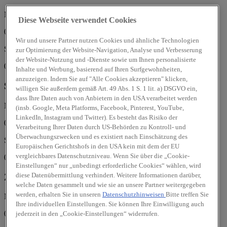
Mo, Di, Mi, Do, Fr:
Diese Webseite verwendet Cookies
08:00 - 18:00 Uhr
Wir und unsere Partner nutzen Cookies und ähnliche Technologien
Sa:
zur Optimierung der Website-Navigation, Analyse und Verbesserung
der Website-Nutzung und -Dienste sowie um Ihnen personalisierte
09:00 - 13:00 Uhr
Inhalte und Werbung, basierend auf Ihren Surfgewohnheiten,
anzuzeigen. Indem Sie auf "Alle Cookies akzeptieren" klicken,
Service
willigen Sie außerdem gemäß Art. 49 Abs. 1 S. 1 lit. a) DSGVO ein,
dass Ihre Daten auch von Anbietern in den USA verarbeitet werden
Mo, Di, Mi, Do, Fr:
(insb. Google, Meta Platforms, Facebook, Pinterest, YouTube,
LinkedIn, Instagram und Twitter). Es besteht das Risiko der
07:00 - 18:00 Uhr
Verarbeitung Ihrer Daten durch US-Behörden zu Kontroll- und
Überwachungszwecken und es existiert nach Einschätzung des
Sa:
Europäischen Gerichtshofs in den USA kein mit dem der EU
vergleichbares Datenschutzniveau. Wenn Sie über die „Cookie-
08:00 - 12:00 Uhr
Einstellungen“ nur „unbedingt erforderliche Cookies“ wählen, wird
diese Datenübermittlung verhindert. Weitere Informationen darüber,
Zubehör/Teile
welche Daten gesammelt und wie sie an unsere Partner weitergegeben
werden, erhalten Sie in unseren
Datenschutzhinweisen
Bitte treffen Sie
Mo, Di, Mi, Do, Fr:
Ihre individuellen Einstellungen. Sie können Ihre Einwilligung auch
07:00 - 16:30 Uhr
jederzeit in den „Cookie-Einstellungen“ widerrufen.