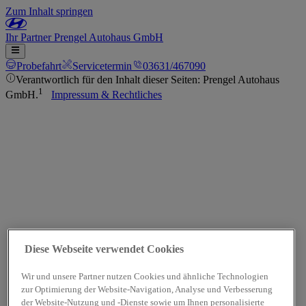
Zum Inhalt springen
Ihr
Partner
Prengel Autohaus GmbH
Probefahrt
Servicetermin
03631/467090
Verantwortlich für den Inhalt dieser Seiten: Prengel Autohaus
1
GmbH.
Impressum & Rechtliches
Diese Webseite verwendet Cookies
Wir und unsere Partner nutzen Cookies und ähnliche Technologien
zur Optimierung der Website-Navigation, Analyse und Verbesserung
der Website-Nutzung und -Dienste sowie um Ihnen personalisierte