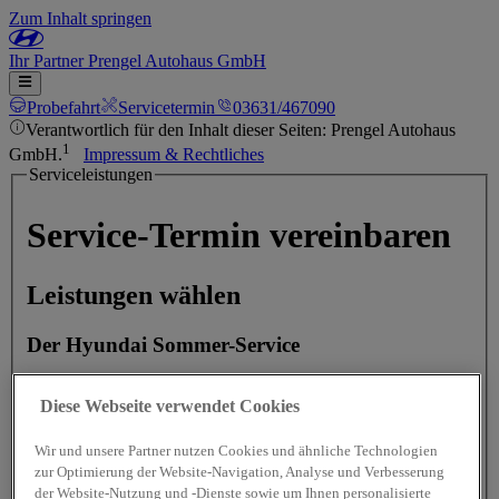
Zum Inhalt springen
Ihr
Partner
Prengel Autohaus GmbH
Probefahrt
Servicetermin
03631/467090
Verantwortlich für den Inhalt dieser Seiten: Prengel Autohaus
1
GmbH.
Impressum & Rechtliches
Serviceleistungen
Service-Termin vereinbaren
Leistungen wählen
Der Hyundai Sommer-Service
Diese Webseite verwendet Cookies
2
Hyundai Urlaubs-Check - Preis auf Anfrage
Wir und unsere Partner nutzen Cookies und ähnliche Technologien
zur Optimierung der Website-Navigation, Analyse und Verbesserung
Bremsen-Check - Preis auf Anfrage
der Website-Nutzung und -Dienste sowie um Ihnen personalisierte