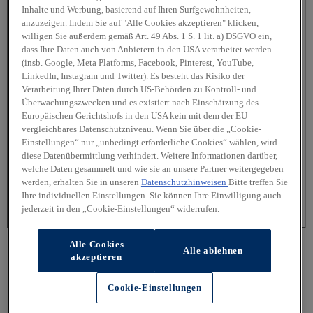
Inhalte und Werbung, basierend auf Ihren Surfgewohnheiten,
anzuzeigen. Indem Sie auf "Alle Cookies akzeptieren" klicken,
Wartungs- und Reparaturarbeiten
willigen Sie außerdem gemäß Art. 49 Abs. 1 S. 1 lit. a) DSGVO ein,
dass Ihre Daten auch von Anbietern in den USA verarbeitet werden
Kostengünstiger Hyundai Economy Service
(insb. Google, Meta Platforms, Facebook, Pinterest, YouTube,
LinkedIn, Instagram und Twitter). Es besteht das Risiko der
Verbau von Hyundai Original Zubehör
Verarbeitung Ihrer Daten durch US-Behörden zu Kontroll- und
Überwachungszwecken und es existiert nach Einschätzung des
Batterie-Check
Europäischen Gerichtshofs in den USA kein mit dem der EU
vergleichbares Datenschutzniveau. Wenn Sie über die „Cookie-
Moderne Diagnosetechnik
Einstellungen“ nur „unbedingt erforderliche Cookies“ wählen, wird
diese Datenübermittlung verhindert. Weitere Informationen darüber,
Haupt- (HU) und Abgasuntersuchung (AU) vor Ort
welche Daten gesammelt und wie sie an unsere Partner weitergegeben
werden, erhalten Sie in unseren
Datenschutzhinweisen
Bitte treffen Sie
Ihre individuellen Einstellungen. Sie können Ihre Einwilligung auch
Ersatzfahrzeuge anfragen
jederzeit in den „Cookie-Einstellungen“ widerrufen.
Weiter - nur noch eine Seite
Alle Cookies
Alle ablehnen
akzeptieren
Cookie-Einstellungen