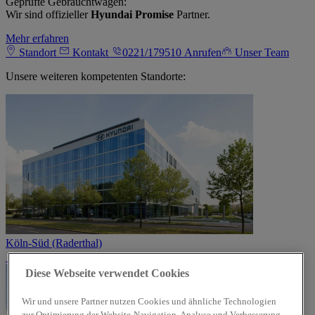
Geprüfte Gebrauchtwagen:
Wir sind offizieller
Hyundai Promise
Partner.
Mehr erfahren
Standort
Kontakt
0221/179510
Anrufen
Unser Team
Unsere weiteren kompetenten Standorte:
Köln-Süd (Raderthal)
Diese Webseite verwendet Cookies
Wir und unsere Partner nutzen Cookies und ähnliche Technologien
zur Optimierung der Website-Navigation, Analyse und Verbesserung