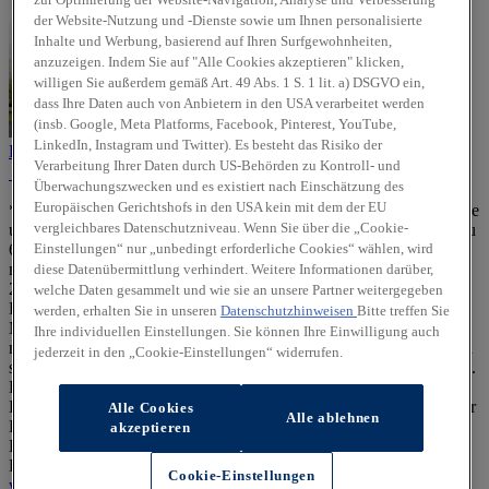
der Website-Nutzung und -Dienste sowie um Ihnen personalisierte
Inhalte und Werbung, basierend auf Ihren Surfgewohnheiten,
anzuzeigen. Indem Sie auf "Alle Cookies akzeptieren" klicken,
willigen Sie außerdem gemäß Art. 49 Abs. 1 S. 1 lit. a) DSGVO ein,
dass Ihre Daten auch von Anbietern in den USA verarbeitet werden
(insb. Google, Meta Platforms, Facebook, Pinterest, YouTube,
LinkedIn, Instagram und Twitter). Es besteht das Risiko der
Köln-Ost (Mülheim)
Verarbeitung Ihrer Daten durch US-Behörden zu Kontroll- und
Überwachungszwecken und es existiert nach Einschätzung des
Europäischen Gerichtshofs in den USA kein mit dem der EU
** Die staatl. Förderung ist für rein batterieelektrische Neufahrzeuge
vergleichbares Datenschutzniveau. Wenn Sie über die „Cookie-
und bestimmte Plug-in-Hybrid-Neufahrzeuge (CO₂-Emission bis zu
Einstellungen“ nur „unbedingt erforderliche Cookies“ wählen, wird
60 g CO₂/km (Typgenehmigungswert) oder elektrische Reichweite
mind. 80 km) der EU-Fahrzeugklasse M1, die ab dem 1. Januar
diese Datenübermittlung verhindert. Weitere Informationen darüber,
2026 erstmals in Deutschland zugelassen werden, für
welche Daten gesammelt und wie sie an unsere Partner weitergegeben
Privatpersonen möglich und setzt eine Mindesthaltedauer von 36
werden, erhalten Sie in unseren
Datenschutzhinweisen
Bitte treffen Sie
Monaten voraus. Berechtigung zur Förderung und Höhe derselben
Ihre individuellen Einstellungen. Sie können Ihre Einwilligung auch
richten sich nach dem zu versteuernden Haushaltsjahreseinkommen
jederzeit in den „Cookie-Einstellungen“ widerrufen.
sowie der Anzahl der im Haushalt lebenden Kinder unter 18 Jahren.
Die Förderung muss spätestens 1 Jahr nach Zulassung des
Fahrzeugs beantragt werden. Kein Rechtsanspruch. Auszahlung der
Alle Cookies
Alle ablehnen
Förderung nach Qualifizierung gemäß Richtlinien und positivem
akzeptieren
Bescheid eines von Ihnen gestellten Antrags im staatlichen Online-
Portal. Mehr Details dazu unter:
Cookie-Einstellungen
www.bundesumweltministerium.de/eauto-förderung
.