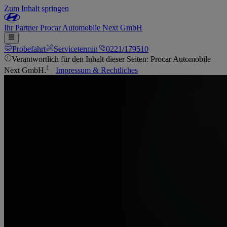
Zum Inhalt springen
Ihr
Partner
Procar Automobile Next GmbH
Probefahrt
Servicetermin
0221/179510
Verantwortlich für den Inhalt dieser Seiten: Procar Automobile
1
Next GmbH.
Impressum & Rechtliches