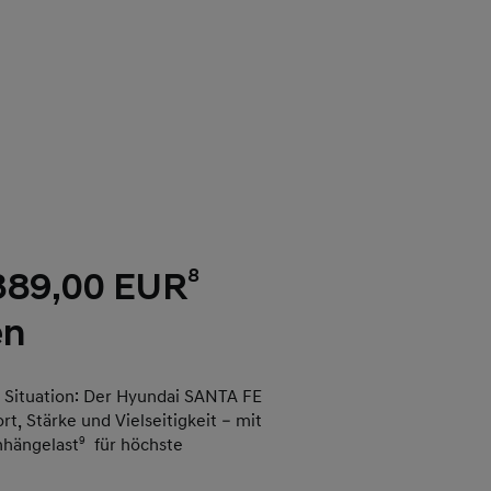
8
 389,00 EUR
en
r Situation: Der Hyundai SANTA FE
t, Stärke und Vielseitigkeit – mit
nhängelast
9
für höchste