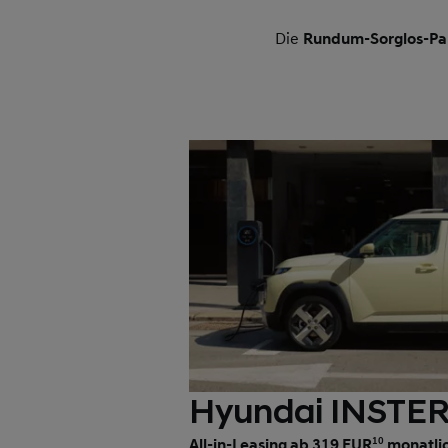
Die
Rundum-Sorglos-Pa
Hyundai INSTE
All-in-Leasing ab 319 EUR
10
monatli