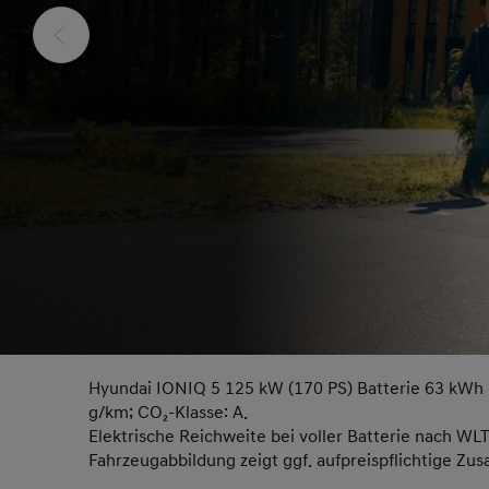
Hyundai IONIQ 5 125 kW (170 PS) Batterie 63 kWh 
g/km; CO₂-Klasse: A.
Elektrische Reichweite bei voller Batterie nach WL
Fahrzeugabbildung zeigt ggf. aufpreispflichtige Zus