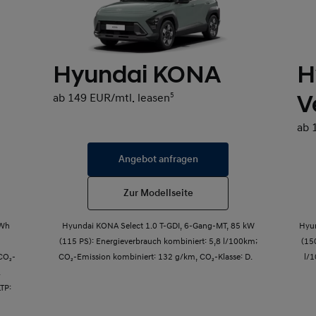
Hyundai KONA
H
V
ab 149 EUR/mtl. leasen
5
ab 
Angebot anfragen
Zur Modellseite
kWh
Hyundai KONA Select 1.0 T-GDI, 6-Gang-MT, 85 kW
Hyu
(115 PS): Energieverbrauch kombiniert: 5,8 l/100km;
(15
CO₂-
CO₂-Emission kombiniert: 132 g/km, CO₂-Klasse: D.
l/
.
LTP: