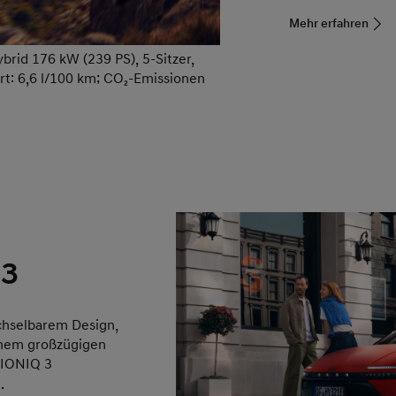
Mehr erfahren
rid 176 kW (239 PS), 5-Sitzer,
rt: 6,6 l/100 km; CO₂-Emissionen
 3
chselbarem Design,
inem großzügigen
 IONIQ 3
.