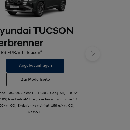
yundai TUCSON
Hyundai
erbrenner
ab 119 EUR/mtl. l
189 EUR/mtl. leasen
6
Angebot anfragen
Angeb
Zur Modellseite
Zur 
ndai TUCSON Select 1.6 T-GDI 6-Gang-MT, 110 kW
Hyundai i20 1.0 T
0 PS) Frontantrieb: Energieverbrauch kombiniert: 7
Energieverbrauch ko
100km; CO₂-Emission kombiniert: 159 g/km, CO₂-
Emission kombiniert
Klasse: F.