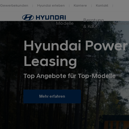
Gewerbekunden
Hyundai erleben
Karriere
Kontakt
Home
Beratung
Modelle
Servic
& Kauf
Hyundai Power
Leasing
Top Angebote für Top-Modelle
Mehr erfahren