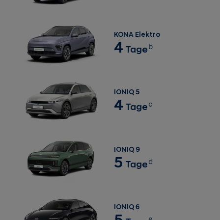
KONA Elektro
4
b
Tage
IONIQ 5
4
c
Tage
IONIQ 9
5
d
Tage
IONIQ 6
5
e
Tage
Genau wie die Kraftstoffeffizienz eines