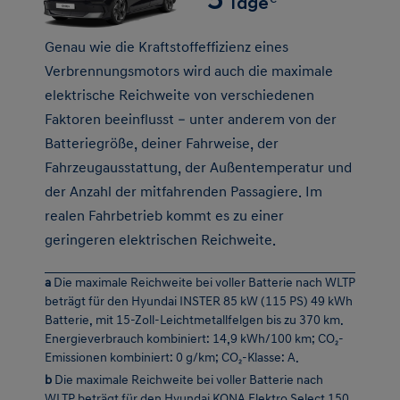
Verbrennungsmotors wird auch die maximale
elektrische Reichweite von verschiedenen
Faktoren beeinflusst – unter anderem von der
Batteriegröße, deiner Fahrweise, der
Fahrzeugausstattung, der Außentemperatur und
der Anzahl der mitfahrenden Passagiere. Im
realen Fahrbetrieb kommt es zu einer
geringeren elektrischen Reichweite.
a
Die maximale Reichweite bei voller Batterie nach WLTP
beträgt für den Hyundai INSTER 85 kW (115 PS) 49 kWh
Batterie, mit 15-Zoll-Leichtmetallfelgen bis zu 370 km.
Energieverbrauch kombiniert: 14,9 kWh/100 km; CO₂-
Emissionen kombiniert: 0 g/km; CO₂-Klasse: A.
b
Die maximale Reichweite bei voller Batterie nach
WLTP beträgt für den Hyundai KONA Elektro Select 150
kW (204 PS) 65 kWh Batterie mit 17-Zoll-
Leichtmetallfelgen bis zu 510 km. Energieverbrauch
kombiniert: 14,7 kWh/100 km; CO₂-Emissionen