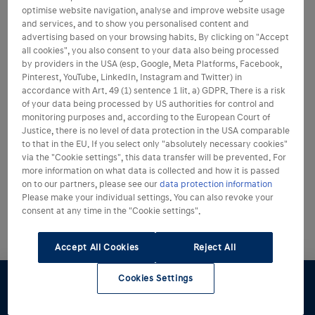
optimise website navigation, analyse and improve website usage
and services, and to show you personalised content and
advertising based on your browsing habits. By clicking on "Accept
all cookies", you also consent to your data also being processed
by providers in the USA (esp. Google, Meta Platforms, Facebook,
Pinterest, YouTube, LinkedIn, Instagram and Twitter) in
accordance with Art. 49 (1) sentence 1 lit. a) GDPR. There is a risk
of your data being processed by US authorities for control and
monitoring purposes and, according to the European Court of
Justice, there is no level of data protection in the USA comparable
to that in the EU. If you select only "absolutely necessary cookies"
via the "Cookie settings", this data transfer will be prevented. For
more information on what data is collected and how it is passed
on to our partners, please see our
data protection information
Please make your individual settings. You can also revoke your
consent at any time in the "Cookie settings".
Accept All Cookies
Reject All
Cookies Settings
Konfigurator
Angebot
Probefahrt
Preislisten
Händlersuche