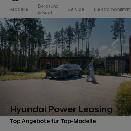
Beratung
Modelle
Service
Elektromobilität
& Kauf
Menu
Hyundai Power Leasing
Top Angebote für Top-Modelle