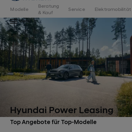
Beratung
Modelle
Service
Elektromobilität
& Kauf
Menu
Hyundai Power Leasing
Top Angebote für Top-Modelle