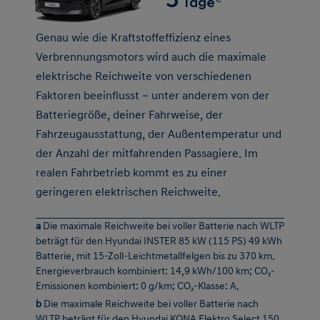
Verbrennungsmotors wird auch die maximale
elektrische Reichweite von verschiedenen
Faktoren beeinflusst – unter anderem von der
Batteriegröße, deiner Fahrweise, der
Fahrzeugausstattung, der Außentemperatur und
der Anzahl der mitfahrenden Passagiere. Im
realen Fahrbetrieb kommt es zu einer
geringeren elektrischen Reichweite.
a
Die maximale Reichweite bei voller Batterie nach WLTP
beträgt für den Hyundai INSTER 85 kW (115 PS) 49 kWh
Batterie, mit 15-Zoll-Leichtmetallfelgen bis zu 370 km.
Energieverbrauch kombiniert: 14,9 kWh/100 km; CO₂-
Emissionen kombiniert: 0 g/km; CO₂-Klasse: A.
b
Die maximale Reichweite bei voller Batterie nach
WLTP beträgt für den Hyundai KONA Elektro Select 150
kW (204 PS) 65 kWh Batterie mit 17-Zoll-
Leichtmetallfelgen bis zu 510 km. Energieverbrauch
kombiniert: 14,7 kWh/100 km; CO₂-Emissionen