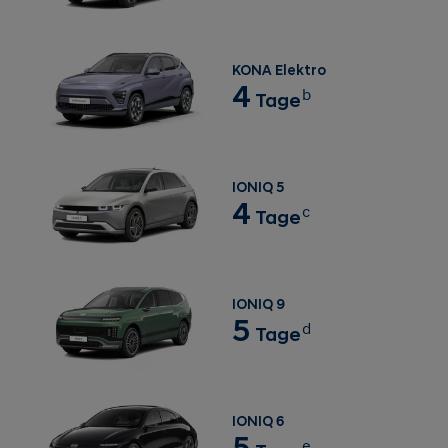
KONA Elektro
4
b
Tage
IONIQ 5
4
c
Tage
IONIQ 9
5
d
Tage
IONIQ 6
5
e
Tage
Genau wie die Kraftstoffeffizienz eines