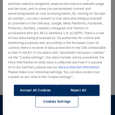
optimise website navigation, analyse and improve website usage
and services, and to show you personalised content and
advertising based on your browsing habits. By clicking on "Accept
all cookies", you also consent to your data also being processed
by providers in the USA (esp. Google, Meta Platforms, Facebook,
Pinterest, YouTube, LinkedIn, Instagram and Twitter) in
accordance with Art. 49 (1) sentence 1 lit. a) GDPR. There is a risk
of your data being processed by US authorities for control and
monitoring purposes and, according to the European Court of
Justice, there is no level of data protection in the USA comparable
to that in the EU. If you select only "absolutely necessary cookies"
via the "Cookie settings", this data transfer will be prevented. For
more information on what data is collected and how it is passed
on to our partners, please see our
data protection information
Please make your individual settings. You can also revoke your
consent at any time in the "Cookie settings".
Accept All Cookies
Reject All
Cookies Settings
Konfigurator
Angebot
Probefahrt
Preislisten
Händlersuche