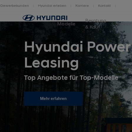
Gewerbekunden
Hyundai erleben
Karriere
Kontakt
Home
Beratung
Modelle
Servic
& Kauf
Hyundai Power
Leasing
Top Angebote für Top-Modelle
Mehr erfahren