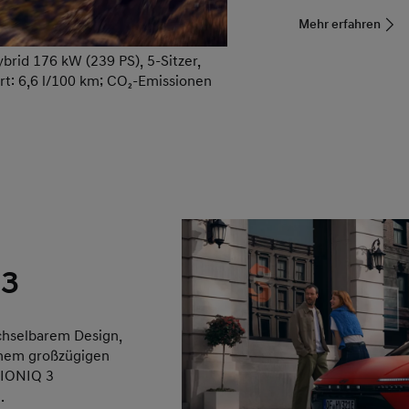
Mehr erfahren
rid 176 kW (239 PS), 5-Sitzer,
rt: 6,6 l/100 km; CO₂-Emissionen
 3
chselbarem Design,
inem großzügigen
 IONIQ 3
.