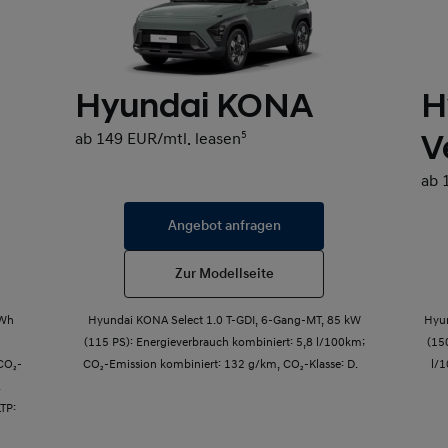
Hyundai KONA
H
V
ab 149 EUR/mtl. leasen
5
ab 
Angebot anfragen
Zur Modellseite
kWh
Hyundai KONA Select 1.0 T-GDI, 6-Gang-MT, 85 kW
Hyu
(115 PS): Energieverbrauch kombiniert: 5,8 l/100km;
(15
CO₂-
CO₂-Emission kombiniert: 132 g/km, CO₂-Klasse: D.
l/
.
LTP: