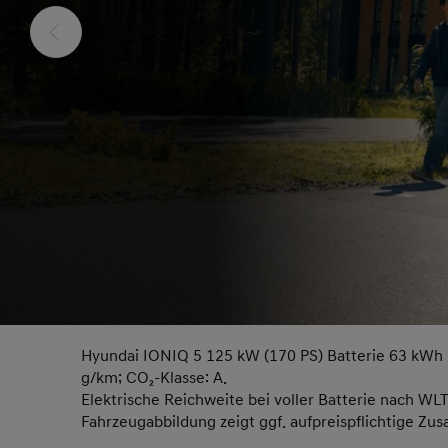
Hyundai IONIQ 5 125 kW (170 PS) Batterie 63 kWh 
g/km; CO₂-Klasse: A.
Elektrische Reichweite bei voller Batterie nach WL
Fahrzeugabbildung zeigt ggf. aufpreispflichtige Zus