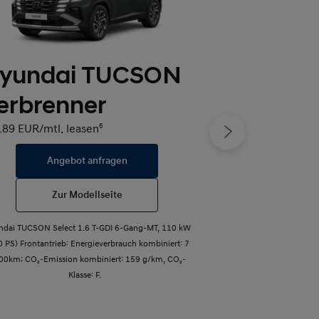
yundai TUCSON
Hyundai
erbrenner
ab 119 EUR/mtl. l
189 EUR/mtl. leasen
6
Angebot anfragen
Angeb
Zur Modellseite
Zur 
ndai TUCSON Select 1.6 T-GDI 6-Gang-MT, 110 kW
Hyundai i20 1.0 T
0 PS) Frontantrieb: Energieverbrauch kombiniert: 7
Energieverbrauch ko
100km; CO₂-Emission kombiniert: 159 g/km, CO₂-
Emission kombiniert
Klasse: F.