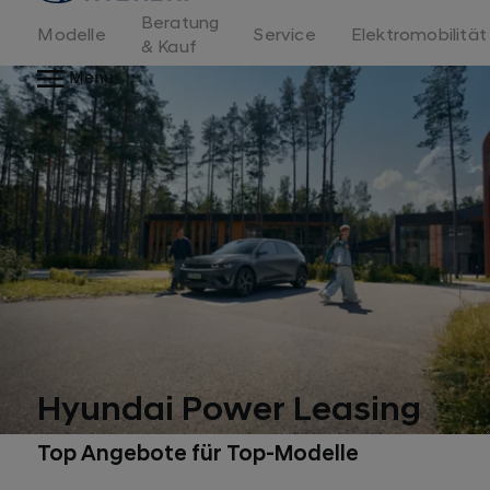
Beratung
Modelle
Service
Elektromobilität
& Kauf
Menu
Hyundai Power Leasing
Top Angebote für Top-Modelle