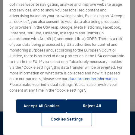
optimise website navigation, analyse and improve website usage
and services, and to show you personalised content and
advertising based on your browsing habits. By clicking on "Accept
all cookies", you also consent to your data also being processed
by providers in the USA (esp. Google, Meta Platforms, Facebook,
Pinterest, YouTube, LinkedIn, Instagram and Twitter) in
accordance with Art. 49 (1) sentence 1 lit. a) GDPR. There is a risk
of your data being processed by US authorities for control and
monitoring purposes and, according to the European Court of
Justice, there is no level of data protection in the USA comparable
to that in the EU. If you select only "absolutely necessary cookies"
via the "Cookie settings", this data transfer will be prevented. For
more information on what data is collected and how it is passed
on to our partners, please see our
data protection information
Please make your individual settings. You can also revoke your
consent at any time in the "Cookie settings".
Accept All Cookies
Reject All
Cookies Settings
Konfigurator
Angebot
Probefahrt
Preislisten
Händlersuche