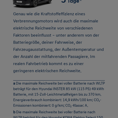
Verbrennungsmotors wird auch die maximale
elektrische Reichweite von verschiedenen
Faktoren beeinflusst – unter anderem von der
Batteriegröße, deiner Fahrweise, der
Fahrzeugausstattung, der Außentemperatur und
der Anzahl der mitfahrenden Passagiere. Im
realen Fahrbetrieb kommt es zu einer
geringeren elektrischen Reichweite.
a
Die maximale Reichweite bei voller Batterie nach WLTP
beträgt für den Hyundai INSTER 85 kW (115 PS) 49 kWh
Batterie, mit 15-Zoll-Leichtmetallfelgen bis zu 370 km.
Energieverbrauch kombiniert: 14,9 kWh/100 km; CO₂-
Emissionen kombiniert: 0 g/km; CO₂-Klasse: A.
b
Die maximale Reichweite bei voller Batterie nach
WLTP beträgt für den Hyundai KONA Elektro Select 150
kW (204 PS) 65 kWh Batterie mit 17-Zoll-
Leichtmetallfelgen bis zu 510 km. Energieverbrauch
kombiniert: 14,7 kWh/100 km; CO₂-Emissionen