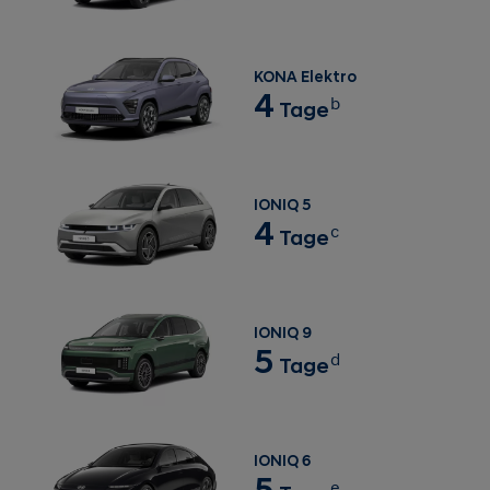
KONA Elektro
4
b
Tage
IONIQ 5
4
c
Tage
IONIQ 9
5
d
Tage
IONIQ 6
5
e
Tage
Genau wie die Kraftstoffeffizienz eines