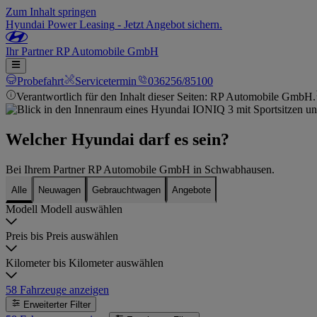
Zum Inhalt springen
Hyundai Power Leasing
-
Jetzt Angebot sichern.
Ihr
Partner
RP Automobile GmbH
Probefahrt
Servicetermin
036256/85100
Verantwortlich für den Inhalt dieser Seiten: RP Automobile GmbH.
Welcher Hyundai darf es sein?
Bei Ihrem Partner RP Automobile GmbH in Schwabhausen.
Alle
Neuwagen
Gebrauchtwagen
Angebote
Modell
Modell auswählen
Preis bis
Preis auswählen
Kilometer bis
Kilometer auswählen
58
Fahrzeuge anzeigen
Erweiterter Filter