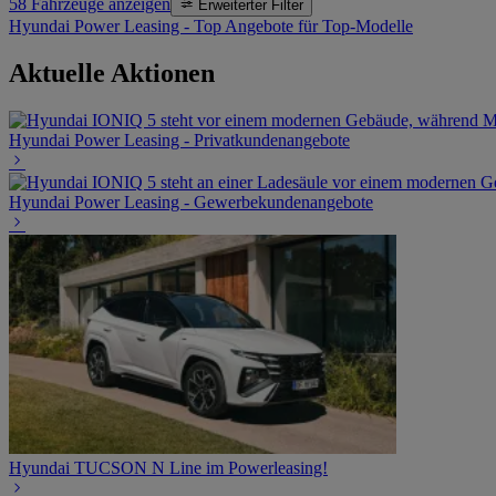
58
Fahrzeuge anzeigen
Erweiterter Filter
Hyundai Power Leasing - Top Angebote für Top-Modelle
Aktuelle Aktionen
Hyundai Power Leasing - Privatkundenangebote
Hyundai Power Leasing - Gewerbekundenangebote
Hyundai TUCSON N Line im Powerleasing!