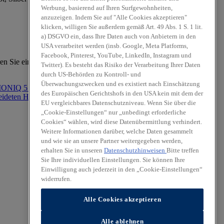
Werbung, basierend auf Ihren Surfgewohnheiten,
anzuzeigen. Indem Sie auf "Alle Cookies akzeptieren"
klicken, willigen Sie außerdem gemäß Art. 49 Abs. 1 S. 1 lit.
a) DSGVO ein, dass Ihre Daten auch von Anbietern in den
USA verarbeitet werden (insb. Google, Meta Platforms,
Facebook, Pinterest, YouTube, LinkedIn, Instagram und
en Sie eine Probefahrt.
Twitter). Es besteht das Risiko der Verarbeitung Ihrer Daten
durch US-Behörden zu Kontroll- und
Überwachungszwecken und es existiert nach Einschätzung
des Europäischen Gerichtshofs in den USA kein mit dem der
EU vergleichbares Datenschutzniveau. Wenn Sie über die
„Cookie-Einstellungen“ nur „unbedingt erforderliche
Hyundai Werkstattservice
Cookies“ wählen, wird diese Datenübermittlung verhindert.
Weitere Informationen darüber, welche Daten gesammelt
und wie sie an unsere Partner weitergegeben werden,
erhalten Sie in unseren
Datenschutzhinweisen
Bitte treffen
Sie Ihre individuellen Einstellungen. Sie können Ihre
Einwilligung auch jederzeit in den „Cookie-Einstellungen“
widerrufen.
Alle Cookies akzeptieren
Alle ablehnen