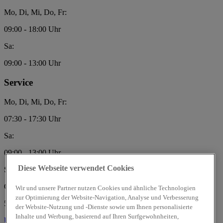
Mo, Di, Mi, Do, Fr:
09:00 - 18:00 Uhr
Sa:
09:00 - 13:00 Uhr
Service
Mo, Di, Mi, Do, Fr:
07:30 - 17:30 Uhr
Sa:
09:00 - 13:00 Uhr
Diese Webseite verwendet Cookies
SPN Auto-Team GmbH
Gewerbegebiet II
Wir und unsere Partner nutzen Cookies und ähnliche Technologien
zur Optimierung der Website-Navigation, Analyse und Verbesserung
54533 Laufeld
der Website-Nutzung und -Dienste sowie um Ihnen personalisierte
Inhalte und Werbung, basierend auf Ihren Surfgewohnheiten,
Über uns
Über uns