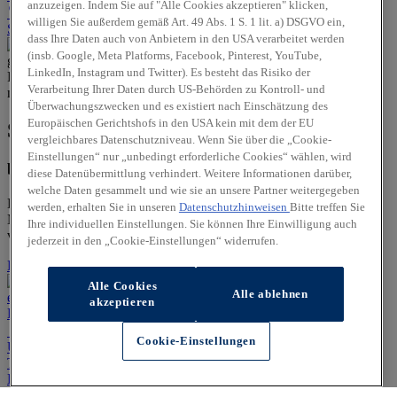
anzuzeigen. Indem Sie auf "Alle Cookies akzeptieren" klicken,
Standort
Kontakt
06572/781450
Anrufen
Unser Team
willigen Sie außerdem gemäß Art. 49 Abs. 1 S. 1 lit. a) DSGVO ein,
Servicetermin
dass Ihre Daten auch von Anbietern in den USA verarbeitet werden
(insb. Google, Meta Platforms, Facebook, Pinterest, YouTube,
LinkedIn, Instagram und Twitter). Es besteht das Risiko der
Verarbeitung Ihrer Daten durch US-Behörden zu Kontroll- und
Überwachungszwecken und es existiert nach Einschätzung des
Europäischen Gerichtshofs in den USA kein mit dem der EU
Sofort verfügbare Fahrzeuge
vergleichbares Datenschutzniveau. Wenn Sie über die „Cookie-
Einstellungen“ nur „unbedingt erforderliche Cookies“ wählen, wird
bei SPN Auto-Team GmbH in Laufeld
diese Datenübermittlung verhindert. Weitere Informationen darüber,
welche Daten gesammelt und wie sie an unsere Partner weitergegeben
Hier finden Sie eine Auswahl unserer sofort verfügbaren Hyundai
werden, erhalten Sie in unseren
Datenschutzhinweisen
Bitte treffen Sie
Modelle. Schauen Sie sich die Fahrzeuge bei uns vor Ort an und
Ihre individuellen Einstellungen. Sie können Ihre Einwilligung auch
vereinbaren Sie eine Probefahrt.
jederzeit in den „Cookie-Einstellungen“ widerrufen.
Fahrzeuge anzeigen
Fahrzeuge anzeigen
Alle Cookies
Alle ablehnen
akzeptieren
Hyundai Werkstattservice
Cookie-Einstellungen
Unsere Service-Experten
Jetzt Servicetermin vereinbaren
Teile & Zubehör
Jetzt Zubehör-Katalog entdecken
Karriere
Über uns