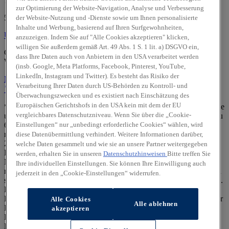
Talstraße 140
zur Optimierung der Website-Navigation, Analyse und Verbesserung
58515 Lüdenscheid
der Website-Nutzung und -Dienste sowie um Ihnen personalisierte
Inhalte und Werbung, basierend auf Ihren Surfgewohnheiten,
Über uns
Über uns
anzuzeigen. Indem Sie auf "Alle Cookies akzeptieren" klicken,
willigen Sie außerdem gemäß Art. 49 Abs. 1 S. 1 lit. a) DSGVO ein,
Geprüfte Gebrauchtwagen:
dass Ihre Daten auch von Anbietern in den USA verarbeitet werden
Wir sind offizieller
Hyundai Promise
Partner.
(insb. Google, Meta Platforms, Facebook, Pinterest, YouTube,
LinkedIn, Instagram und Twitter). Es besteht das Risiko der
Mehr erfahren
Verarbeitung Ihrer Daten durch US-Behörden zu Kontroll- und
Standort
Kontakt
02351/71903
Anrufen
Unser Team
Überwachungszwecken und es existiert nach Einschätzung des
Europäischen Gerichtshofs in den USA kein mit dem der EU
** Die staatl. Förderung ist für rein batterieelektrische Neufahrzeuge
vergleichbares Datenschutzniveau. Wenn Sie über die „Cookie-
und bestimmte Plug-in-Hybrid-Neufahrzeuge (CO₂-Emission bis zu
Einstellungen“ nur „unbedingt erforderliche Cookies“ wählen, wird
60 g CO₂/km (Typgenehmigungswert) oder elektrische Reichweite
mind. 80 km) der EU-Fahrzeugklasse M1, die ab dem 1. Januar
diese Datenübermittlung verhindert. Weitere Informationen darüber,
2026 erstmals in Deutschland zugelassen werden, für
welche Daten gesammelt und wie sie an unsere Partner weitergegeben
Privatpersonen möglich und setzt eine Mindesthaltedauer von 36
werden, erhalten Sie in unseren
Datenschutzhinweisen
Bitte treffen Sie
Monaten voraus. Berechtigung zur Förderung und Höhe derselben
Ihre individuellen Einstellungen. Sie können Ihre Einwilligung auch
richten sich nach dem zu versteuernden Haushaltsjahreseinkommen
jederzeit in den „Cookie-Einstellungen“ widerrufen.
sowie der Anzahl der im Haushalt lebenden Kinder unter 18 Jahren.
Die Förderung muss spätestens 1 Jahr nach Zulassung des
Fahrzeugs beantragt werden. Kein Rechtsanspruch. Auszahlung der
Alle Cookies
Alle ablehnen
Förderung nach Qualifizierung gemäß Richtlinien und positivem
akzeptieren
Bescheid eines von Ihnen gestellten Antrags im staatlichen Online-
Portal. Mehr Details dazu unter: