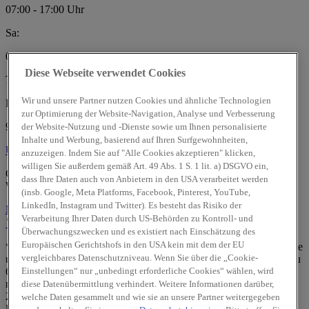
07:00 - 17:00 Uhr
Sa:
08:00 - 12:00 Uhr
Diese Webseite verwendet Cookies
Thomas Breu e.K.
Wir und unsere Partner nutzen Cookies und ähnliche Technologien
Bgm.-Schwinghammer-Str.8
zur Optimierung der Website-Navigation, Analyse und Verbesserung
93413 Cham
der Website-Nutzung und -Dienste sowie um Ihnen personalisierte
Inhalte und Werbung, basierend auf Ihren Surfgewohnheiten,
Über uns
Über uns
anzuzeigen. Indem Sie auf "Alle Cookies akzeptieren" klicken,
willigen Sie außerdem gemäß Art. 49 Abs. 1 S. 1 lit. a) DSGVO ein,
Geprüfte Gebrauchtwagen:
dass Ihre Daten auch von Anbietern in den USA verarbeitet werden
Wir sind offizieller
Hyundai Promise
Partner.
(insb. Google, Meta Platforms, Facebook, Pinterest, YouTube,
LinkedIn, Instagram und Twitter). Es besteht das Risiko der
Mehr erfahren
Verarbeitung Ihrer Daten durch US-Behörden zu Kontroll- und
Standort
Kontakt
09971/200970
Anrufen
Unser Team
Überwachungszwecken und es existiert nach Einschätzung des
Europäischen Gerichtshofs in den USA kein mit dem der EU
** Die staatl. Förderung ist für rein batterieelektrische Neufahrzeuge
vergleichbares Datenschutzniveau. Wenn Sie über die „Cookie-
und bestimmte Plug-in-Hybrid-Neufahrzeuge (CO₂-Emission bis zu
60 g CO₂/km (Typgenehmigungswert) oder elektrische Reichweite
Einstellungen“ nur „unbedingt erforderliche Cookies“ wählen, wird
mind. 80 km) der EU-Fahrzeugklasse M1, die ab dem 1. Januar
diese Datenübermittlung verhindert. Weitere Informationen darüber,
2026 erstmals in Deutschland zugelassen werden, für
welche Daten gesammelt und wie sie an unsere Partner weitergegeben
Privatpersonen möglich und setzt eine Mindesthaltedauer von 36