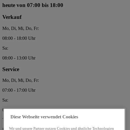
heute
von 07:00 bis 18:00
Verkauf
Mo, Di, Mi, Do, Fr:
08:00 - 18:00 Uhr
Sa:
08:00 - 13:00 Uhr
Service
Mo, Di, Mi, Do, Fr:
07:00 - 17:00 Uhr
Sa:
08:00 - 12:00 Uhr
Diese Webseite verwendet Cookies
Thomas Breu e.K.
Wir und unsere Partner nutzen Cookies und ähnliche Technologien
Bgm.-Schwinghammer-Str.8