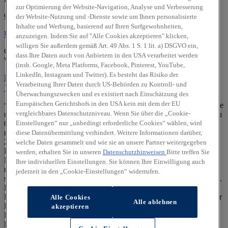
zur Optimierung der Website-Navigation, Analyse und Verbesserung
93413 Cham
der Website-Nutzung und -Dienste sowie um Ihnen personalisierte
Inhalte und Werbung, basierend auf Ihren Surfgewohnheiten,
Über uns
Über uns
anzuzeigen. Indem Sie auf "Alle Cookies akzeptieren" klicken,
willigen Sie außerdem gemäß Art. 49 Abs. 1 S. 1 lit. a) DSGVO ein,
Geprüfte Gebrauchtwagen:
dass Ihre Daten auch von Anbietern in den USA verarbeitet werden
Wir sind offizieller
Hyundai Promise
Partner.
(insb. Google, Meta Platforms, Facebook, Pinterest, YouTube,
LinkedIn, Instagram und Twitter). Es besteht das Risiko der
Mehr erfahren
Verarbeitung Ihrer Daten durch US-Behörden zu Kontroll- und
Standort
Kontakt
09971/200970
Anrufen
Unser Team
Überwachungszwecken und es existiert nach Einschätzung des
Europäischen Gerichtshofs in den USA kein mit dem der EU
** Die staatl. Förderung ist für rein batterieelektrische Neufahrzeuge
vergleichbares Datenschutzniveau. Wenn Sie über die „Cookie-
und bestimmte Plug-in-Hybrid-Neufahrzeuge (CO₂-Emission bis zu
Einstellungen“ nur „unbedingt erforderliche Cookies“ wählen, wird
60 g CO₂/km (Typgenehmigungswert) oder elektrische Reichweite
mind. 80 km) der EU-Fahrzeugklasse M1, die ab dem 1. Januar
diese Datenübermittlung verhindert. Weitere Informationen darüber,
2026 erstmals in Deutschland zugelassen werden, für
welche Daten gesammelt und wie sie an unsere Partner weitergegeben
Privatpersonen möglich und setzt eine Mindesthaltedauer von 36
werden, erhalten Sie in unseren
Datenschutzhinweisen
Bitte treffen Sie
Monaten voraus. Berechtigung zur Förderung und Höhe derselben
Ihre individuellen Einstellungen. Sie können Ihre Einwilligung auch
richten sich nach dem zu versteuernden Haushaltsjahreseinkommen
jederzeit in den „Cookie-Einstellungen“ widerrufen.
sowie der Anzahl der im Haushalt lebenden Kinder unter 18 Jahren.
Die Förderung muss spätestens 1 Jahr nach Zulassung des
Fahrzeugs beantragt werden. Kein Rechtsanspruch. Auszahlung der
Alle Cookies
Alle ablehnen
Förderung nach Qualifizierung gemäß Richtlinien und positivem
akzeptieren
Bescheid eines von Ihnen gestellten Antrags im staatlichen Online-
Portal. Mehr Details dazu unter: