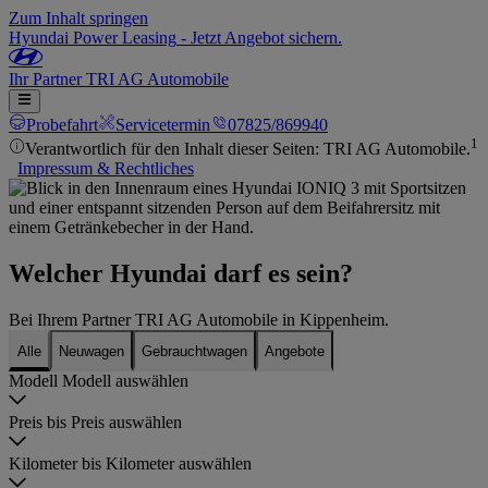
Zum Inhalt springen
Hyundai Power Leasing
-
Jetzt Angebot sichern.
Ihr
Partner
TRI AG Automobile
Probefahrt
Servicetermin
07825/869940
1
Verantwortlich für den Inhalt dieser Seiten: TRI AG Automobile.
Impressum & Rechtliches
Welcher Hyundai darf es sein?
Bei Ihrem Partner TRI AG Automobile in Kippenheim.
Alle
Neuwagen
Gebrauchtwagen
Angebote
Modell
Modell auswählen
Preis bis
Preis auswählen
Kilometer bis
Kilometer auswählen