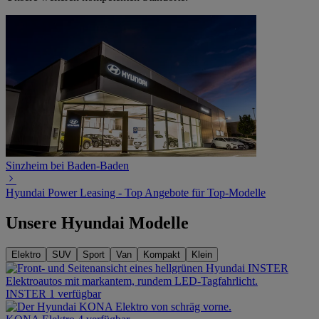
Sinzheim bei Baden-Baden
Hyundai Power Leasing - Top Angebote für Top-Modelle
Unsere Hyundai Modelle
Elektro
SUV
Sport
Van
Kompakt
Klein
INSTER
1 verfügbar