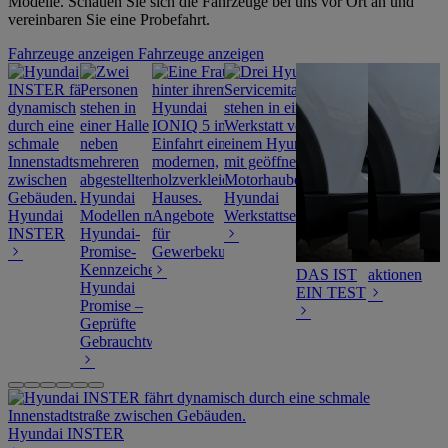
Modelle. Schauen Sie sich die Fahrzeuge bei uns vor Ort an und
vereinbaren Sie eine Probefahrt.
Fahrzeuge anzeigen
Fahrzeuge anzeigen
Hyundai
Hyundai
Angebote
Werkstattservice
INSTER
für
Gewerbekunden
DAS IST
aktionen
Hyundai
EIN TEST
Promise –
Geprüfte
Gebrauchtwagen
Hyundai INSTER