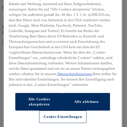
Inhalte und Werbung, basierend auf Ihren Surfgewohnheiten,
09/2021 | 25.637 km | 160 PS
anzuzeigen. Indem Sie auf "Alle Cookies akzeptieren" klicken,
willigen Sie außerdem gemäß Art. 49 Abs. 1 S. 1 lit. a) DSGVO ein,
Hildesheim
dass Ihre Daten auch von Anbietern in den USA verarbeitet werden
(insb. Google, Meta Platforms, Facebook, Pinterest, YouTube,
Energieverbrauch: -- l/100km (komb.) • CO₂-Emissionen: -- g
LinkedIn, Instagram und Twitter). Es besteht das Risiko der
CO₂/km (komb.) • CO₂-Klasse: -- (komb.)
Verarbeitung Ihrer Daten durch US-Behörden zu Kontroll- und
Überwachungszwecken und es existiert nach Einschätzung des
22.450 EUR
Europäischen Gerichtshofs in den USA kein mit dem der EU
vergleichbares Datenschutzniveau. Wenn Sie über die „Cookie-
Einstellungen“ nur „unbedingt erforderliche Cookies“ wählen, wird
diese Datenübermittlung verhindert. Weitere Informationen darüber,
welche Daten gesammelt und wie sie an unsere Partner weitergegeben
werden, erhalten Sie in unseren
Datenschutzhinweisen
Bitte treffen Sie
Ihre individuellen Einstellungen. Sie können Ihre Einwilligung auch
jederzeit in den „Cookie-Einstellungen“ widerrufen.
Alle Cookies
Alle ablehnen
akzeptieren
Cookie-Einstellungen