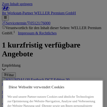
Zum Inhalt springen
Ihr
Werkstatt-Partner
WELLER Premium GmbH
Servicetermin
05121/76000
Verantwortlich für den Inhalt dieser Seiten: WELLER Premium
1
GmbH.
Impressum & Rechtliches
1 kurzfristig verfügbare
Angebote
Empfehlung
Filter
Diese Webseite verwendet Cookies
HYUNDAI i30 Fastback DCT,Edition 30
PLUS,Pano,LED,Kamera
Wir und unsere Partner nutzen Cookies und ähnliche Technologien
zur Optimierung der Website-Navigation, Analyse und Verbesserung
der Website-Nutzung und -Dienste sowie um Ihnen personalisierte