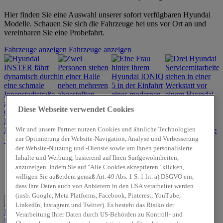
Hier finden Sie eine Auswahl unserer sofort verfügbaren Hyundai
Modelle. Schauen Sie sich die Fahrzeuge bei uns vor Ort an und
vereinbaren Sie eine Probefahrt.
Fahrzeuge anzeigen
Fahrzeuge anzeigen
Diese Webseite verwendet Cookies
Hyundai
Angebote für
Hyundai
Wir und unsere Partner nutzen Cookies und ähnliche Technologien
INSTER
Gewerbekunden
Werkstattservice
zur Optimierung der Website-Navigation, Analyse und Verbesserung
Hyundai
der Website-Nutzung und -Dienste sowie um Ihnen personalisierte
Promise –
Inhalte und Werbung, basierend auf Ihren Surfgewohnheiten,
Geprüfte
anzuzeigen. Indem Sie auf "Alle Cookies akzeptieren" klicken,
Gebrauchtwagen
willigen Sie außerdem gemäß Art. 49 Abs. 1 S. 1 lit. a) DSGVO ein,
dass Ihre Daten auch von Anbietern in den USA verarbeitet werden
(insb. Google, Meta Platforms, Facebook, Pinterest, YouTube,
LinkedIn, Instagram und Twitter). Es besteht das Risiko der
Verarbeitung Ihrer Daten durch US-Behörden zu Kontroll- und
Hyundai INSTER